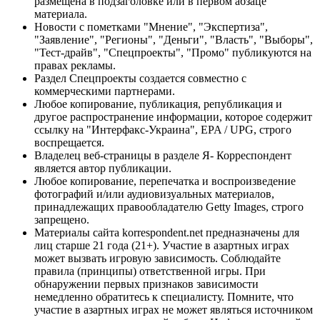
размещена в подзаголовке или в первом абзаце
материала.
Новости с пометками "Мнение", "Экспертиза",
"Заявление", "Регионы", "Деньги", "Власть", "Выборы",
"Тест-драйв", "Спецпроекты", "Промо" публикуются на
правах рекламы.
Раздел Спецпроекты создается совместно с
коммерческими партнерами.
Любое копирование, публикация, републикация и
другое распространение информации, которое содержит
ссылку на "Интерфакс-Украина", EPA / UPG, строго
воспрещается.
Владелец веб-страницы в разделе Я- Корреспондент
является автор публикации.
Любое копирование, перепечатка и воспроизведение
фотографий и/или аудиовизуальных материалов,
принадлежащих правообладателю Getty Images, строго
запрещено.
Материалы сайта korrespondent.net предназначены для
лиц старше 21 года (21+). Участие в азартных играх
может вызвать игровую зависимость. Соблюдайте
правила (принципы) ответственной игры. При
обнаружении первых признаков зависимости
немедленно обратитесь к специалисту. Помните, что
участие в азартных играх не может являться источником