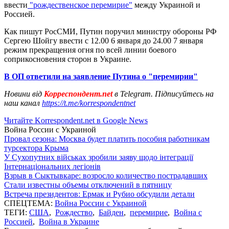
ввести
"рождественское перемирие"
между Украиной и
Россией.
Как пишут РосСМИ, Путин поручил министру обороны РФ
Сергею Шойгу ввести с 12.00 6 января до 24.00 7 января
режим прекращения огня по всей линии боевого
соприкосновения сторон в Украине.
В ОП ответили на заявление Путина о "перемирии"
Новини від
Корреспондент.net
в Telegram. Підписуйтесь на
наш канал
https://t.me/korrespondentnet
Читайте Korrespondent.net в Google News
Война России с Украиной
Провал сезона: Москва будет платить пособия работникам
турсектора Крыма
У Сухопутних військах зробили заяву щодо інтеграції
Інтернаціональних легіонів
Взрыв в Сыктывкаре: возросло количество пострадавших
Стали известны объемы отключений в пятницу
Встреча президентов: Ермак и Рубио обсудили детали
СПЕЦТЕМА:
Война России с Украиной
ТЕГИ:
США
,
Рождество
,
Байден
,
перемирие
,
Война с
Россией
,
Война в Украине