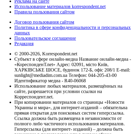
Реклама на сайте
Использование материалов korrespondent.net
Правила пользования сайтом
Договор пользования сайтом
Политика в сфере конфиденциальности и персональных
данных
Пользовательское соглашение
Редакция
© 2000-2026, Korrespondent.net
Субъект в сфере онлайн-медиа Название онлайн-медиа -
«КореспонденТ.net» Адрес: 02091, місто Київ,
ХАРКІВСЬКЕ ШОСЕ, будинок 172-Б, офіс 208/1 E-mail:
sunlight@mediadim.com.ua
Телефон: 044-205-43-00
Идентификатор медиа - R40-06068
Использование любых материалов, размещённых на
сайте, разрешается при условии ссылки на
Корреспондент.net.
При копировании материалов со страницы «Новости
Украины и мира», для интернет-изданий – обязательна
прямая открытая для поисковых систем гиперссылка.
Ссылка должна быть размещена в независимости от
полного либо частичного использования материалов.
Гиперссылка (для интернет- изданий) – должна быть