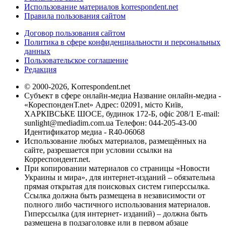
Использование материалов korrespondent.net
Правила пользования сайтом
Договор пользования сайтом
Политика в сфере конфиденциальности и персональных
данных
Пользовательское соглашение
Редакция
© 2000-2026, Korrespondent.net
Субъект в сфере онлайн-медиа Название онлайн-медиа -
«КореспонденТ.net» Адрес: 02091, місто Київ,
ХАРКІВСЬКЕ ШОСЕ, будинок 172-Б, офіс 208/1 E-mail:
sunlight@mediadim.com.ua
Телефон: 044-205-43-00
Идентификатор медиа - R40-06068
Использование любых материалов, размещённых на
сайте, разрешается при условии ссылки на
Корреспондент.net.
При копировании материалов со страницы «Новости
Украины и мира», для интернет-изданий – обязательна
прямая открытая для поисковых систем гиперссылка.
Ссылка должна быть размещена в независимости от
полного либо частичного использования материалов.
Гиперссылка (для интернет- изданий) – должна быть
размещена в подзаголовке или в первом абзаце