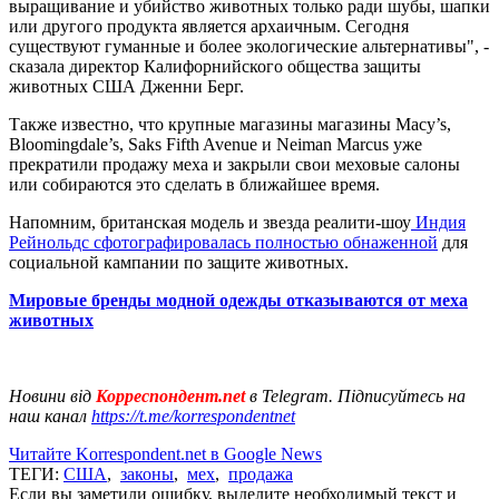
выращивание и убийство животных только ради шубы, шапки
или другого продукта является архаичным. Сегодня
существуют гуманные и более экологические альтернативы", -
сказала директор Калифорнийского общества защиты
животных США Дженни Берг.
Также известно, что крупные магазины магазины Macy’s,
Bloomingdale’s, Saks Fifth Avenue и Neiman Marcus уже
прекратили продажу меха и закрыли свои меховые салоны
или собираются это сделать в ближайшее время.
Напомним, британская модель и звезда реалити-шоу
Индия
Рейнольдс сфотографировалась полностью обнаженной
для
социальной кампании по защите животных.
Мировые бренды модной одежды отказываются от меха
животных
Новини від
Корреспондент.net
в Telegram. Підписуйтесь на
наш канал
https://t.me/korrespondentnet
Читайте Korrespondent.net в Google News
ТЕГИ:
США
,
законы
,
мех
,
продажа
Если вы заметили ошибку, выделите необходимый текст и