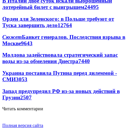
В Италии двое суток искали выброшенный
лотерейный билет с выигрышем
24495
Орден для Зеленского: в Польше требуют от
Туска завершить дело
12764
Сюжет
Банкет генералов. Последствия взрыва в
Москве
9643
Молдова задействовала стратегический запас
воды из-за обмеления Днестра
7440
Украина поставила Путина перед дилеммой -
СМИ
3053
Запад предупредил РФ из-за новых действий в
Грузии
2507
Читать комментарии
Полная версия сайта