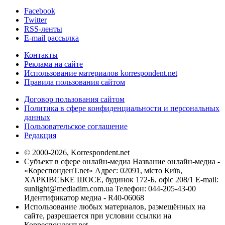
Facebook
Twitter
RSS-ленты
E-mail рассылка
Контакты
Реклама на сайте
Использование материалов korrespondent.net
Правила пользования сайтом
Договор пользования сайтом
Политика в сфере конфиденциальности и персональных
данных
Пользовательское соглашение
Редакция
© 2000-2026, Korrespondent.net
Субъект в сфере онлайн-медиа Название онлайн-медиа -
«КореспонденТ.net» Адрес: 02091, місто Київ,
ХАРКІВСЬКЕ ШОСЕ, будинок 172-Б, офіс 208/1 E-mail:
sunlight@mediadim.com.ua
Телефон: 044-205-43-00
Идентификатор медиа - R40-06068
Использование любых материалов, размещённых на
сайте, разрешается при условии ссылки на
Корреспондент.net.