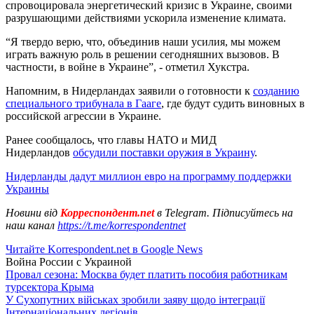
спровоцировала энергетический кризис в Украине, своими
разрушающими действиями ускорила изменение климата.
“Я твердо верю, что, объединив наши усилия, мы можем
играть важную роль в решении сегодняшних вызовов. В
частности, в войне в Украине”, - отметил Хукстра.
Напомним, в Нидерландах заявили о готовности к
созданию
специального трибунала в Гааге
, где будут судить виновных в
российской агрессии в Украине.
Ранее сообщалось, что главы НАТО и МИД
Нидерландов
обсудили поставки оружия в Украину
.
Нидерланды дадут миллион евро на программу поддержки
Украины
Новини від
Корреспондент.net
в Telegram. Підписуйтесь на
наш канал
https://t.me/korrespondentnet
Читайте Korrespondent.net в Google News
Война России с Украиной
Провал сезона: Москва будет платить пособия работникам
турсектора Крыма
У Сухопутних військах зробили заяву щодо інтеграції
Інтернаціональних легіонів