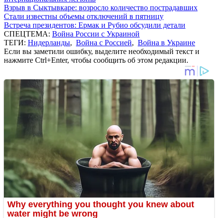
Взрыв в Сыктывкаре: возросло количество пострадавших
Стали известны объемы отключений в пятницу
Встреча президентов: Ермак и Рубио обсудили детали
СПЕЦТЕМА:
Война России с Украиной
ТЕГИ:
Нидерланды
,
Война с Россией
,
Война в Украине
Если вы заметили ошибку, выделите необходимый текст и
нажмите Ctrl+Enter, чтобы сообщить об этом редакции.