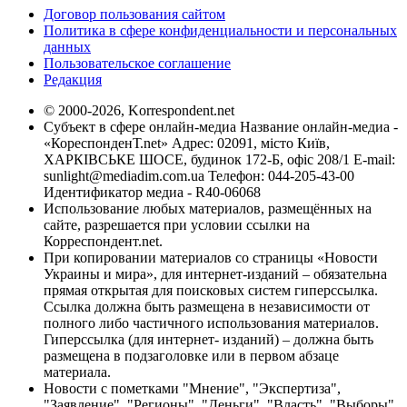
Договор пользования сайтом
Политика в сфере конфиденциальности и персональных
данных
Пользовательское соглашение
Редакция
© 2000-2026, Korrespondent.net
Субъект в сфере онлайн-медиа Название онлайн-медиа -
«КореспонденТ.net» Адрес: 02091, місто Київ,
ХАРКІВСЬКЕ ШОСЕ, будинок 172-Б, офіс 208/1 E-mail:
sunlight@mediadim.com.ua
Телефон: 044-205-43-00
Идентификатор медиа - R40-06068
Использование любых материалов, размещённых на
сайте, разрешается при условии ссылки на
Корреспондент.net.
При копировании материалов со страницы «Новости
Украины и мира», для интернет-изданий – обязательна
прямая открытая для поисковых систем гиперссылка.
Ссылка должна быть размещена в независимости от
полного либо частичного использования материалов.
Гиперссылка (для интернет- изданий) – должна быть
размещена в подзаголовке или в первом абзаце
материала.
Новости с пометками "Мнение", "Экспертиза",
"Заявление", "Регионы", "Деньги", "Власть", "Выборы",