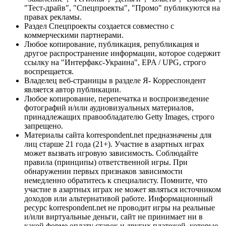
"Тест-драйв", "Спецпроекты", "Промо" публикуются на
правах рекламы.
Раздел Спецпроекты создается совместно с
коммерческими партнерами.
Любое копирование, публикация, републикация и
другое распространение информации, которое содержит
ссылку на "Интерфакс-Украина", EPA / UPG, строго
воспрещается.
Владелец веб-страницы в разделе Я- Корреспондент
является автор публикации.
Любое копирование, перепечатка и воспроизведение
фотографий и/или аудиовизуальных материалов,
принадлежащих правообладателю Getty Images, строго
запрещено.
Материалы сайта korrespondent.net предназначены для
лиц старше 21 года (21+). Участие в азартных играх
может вызвать игровую зависимость. Соблюдайте
правила (принципы) ответственной игры. При
обнаружении первых признаков зависимости
немедленно обратитесь к специалисту. Помните, что
участие в азартных играх не может являться источником
доходов или альтернативой работе. Информационный
ресурс korrespondent.net не проводит игры на реальные
и/или виртуальные деньги, сайт не принимает ни в
какой форме оплату ставок и других платежей, которые