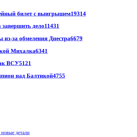
рейный билет с выигрышем
19314
а завершить дело
11431
ы из-за обмеления Днестра
6679
цкой Михалка
6341
так ВСУ
5121
шпион над Балтикой
4755