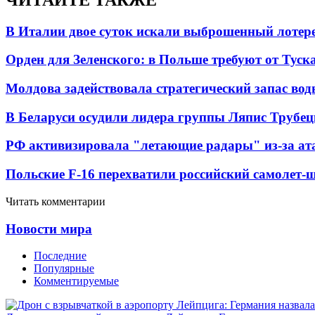
В Италии двое суток искали выброшенный лоте
Орден для Зеленского: в Польше требуют от Туск
Молдова задействовала стратегический запас вод
В Беларуси осудили лидера группы Ляпис Трубе
РФ активизировала "летающие радары" из-за а
Польские F-16 перехватили российский самолет-
Читать комментарии
Новости мира
Последние
Популярные
Комментируемые