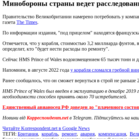
Минобороны страны ведет расследован
Правительство Великобритании намерено потребовать у компа
газета
The Times
.
По информации издания, "под прицелом" находятся французская
Отмечается, что у корабля, стоимостью 3,2 миллиарда фунтов
определит, кто "будет нести расходы по ремонту".
Сейчас HMS Prince of Wales водоизмещением 65 тысяч тонн и д
Напомним, в августе 2022 года
у корабля сломался гребной вин
Ранее сообщалось, что он сможет вернуться в строй не раньше 2
HMS Prince of Wales был введен в эксплуатацию в декабре 201
необходимости способен принять около 70 истребителей.
Единственный авианосец РФ доведен до "плачевного состо
Новини від
Корреспондент.net
в Telegram. Підписуйтесь на на
Читайте Korrespondent.net в Google News
ТЕГИ:
Британия
,
корабль
,
ремонт
,
авария
,
компенсация
,
Вел