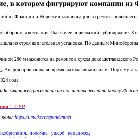
ие, в котором фигурируют компании из 
ний из Франции и Норвегии компенсацию за ремонт новейшего а
 оборонная компания Thales и ее норвежский субподрядчик Kong
, вышла из строя двигательная установка. По данным Минобороны
линой 280 м находится на ремонте в сухом доке шотландского Ро
т
. Авария произошла во время выхода авианосца из Портсмута к
024 года.
9 года. Авианосец рассчитан на то, чтобы нести на борту 36 ис
яния" - ГУР
ш канал
https://t.me/korrespondentnet
икобритания
,
поломка
,
ущерб
,
авианосец