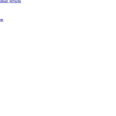
овые детали
ов