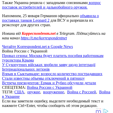
Также Украина решила с западными союзниками
вопрос
поставок истребителей и дальнобойного оружия.
Напомним, 25 января Германия официально
объявила о
поставках танков Leopard 2
для ВСУ и разрешила их
реэкспорт для других стран.
Новини від
Корреспондент.net
в Telegram. Підписуйтесь на
наш канал
https://t.me/korrespondentnet
Читайте Korrespondent.net в Google News
Война России с Украиной
Провал сезона: Москва будет платить пособия работникам
турсектора Крыма
У Сухопутних військах зробили заяву щодо інтеграції
Інтернаціональних легіонів
Взрыв в Сыктывкаре: возросло количество пострадавших
Стали известны объемы отключений в пятницу
Встреча президентов: Ермак и Рубио обсудили детали
СПЕЦТЕМА:
Война России с Украиной
ТЕГИ:
США
,
оружие
,
вооружение
,
Война с Россией
,
Война
в Украине
Если вы заметили ошибку, выделите необходимый текст и
нажмите Ctrl+Enter, чтобы сообщить об этом редакции.