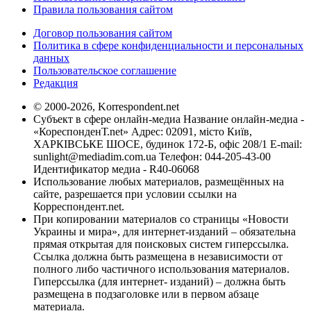
Правила пользования сайтом
Договор пользования сайтом
Политика в сфере конфиденциальности и персональных
данных
Пользовательское соглашение
Редакция
© 2000-2026, Korrespondent.net
Субъект в сфере онлайн-медиа Название онлайн-медиа -
«КореспонденТ.net» Адрес: 02091, місто Київ,
ХАРКІВСЬКЕ ШОСЕ, будинок 172-Б, офіс 208/1 E-mail:
sunlight@mediadim.com.ua
Телефон: 044-205-43-00
Идентификатор медиа - R40-06068
Использование любых материалов, размещённых на
сайте, разрешается при условии ссылки на
Корреспондент.net.
При копировании материалов со страницы «Новости
Украины и мира», для интернет-изданий – обязательна
прямая открытая для поисковых систем гиперссылка.
Ссылка должна быть размещена в независимости от
полного либо частичного использования материалов.
Гиперссылка (для интернет- изданий) – должна быть
размещена в подзаголовке или в первом абзаце
материала.