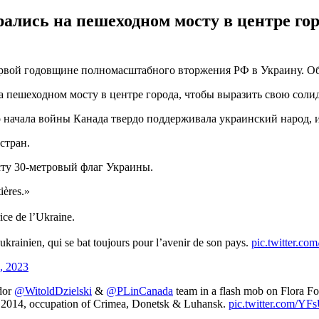
ались на пешеходном мосту в центре го
первой годовщине полномасштабного вторжения РФ в Украину. О
на пешеходном мосту в центре города, чтобы выразить свою соли
 начала войны Канада твердо поддерживала украинский народ, и
стран.
сту 30-метровый флаг Украины.
ières.»
rice de l’Ukraine.
ukrainien, qui se bat toujours pour l’avenir de son pays.
pic.twitter.c
, 2023
dor
@WitoldDzielski
&
@PLinCanada
team in a flash mob on Flora F
2014, occupation of Crimea, Donetsk & Luhansk.
pic.twitter.com/Y