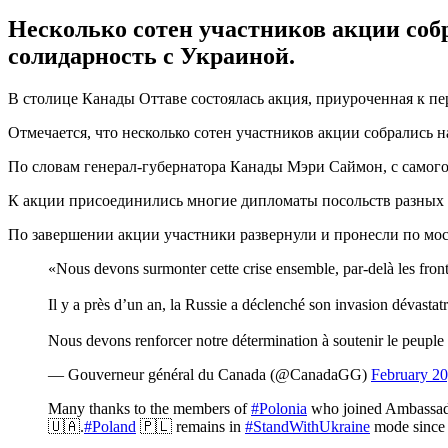
Несколько сотен участников акции собр
солидарность с Украиной.
В столице Канады Оттаве состоялась акция, приуроченная к 
Отмечается, что несколько сотен участников акции собрались 
По словам генерал-губернатора Канады Мэри Саймон, с самого
К акции присоединились многие дипломаты посольств разных 
По завершении акции участники развернули и пронесли по мо
«Nous devons surmonter cette crise ensemble, par-delà les front
Il y a près d’un an, la Russie a déclenché son invasion dévastat
Nous devons renforcer notre détermination à soutenir le peuple 
— Gouverneur général du Canada (@CanadaGG)
February 20
Many thanks to the members of
#Polonia
who joined Ambassa
🇺🇦.
#Poland
🇵🇱 remains in
#StandWithUkraine
mode since 