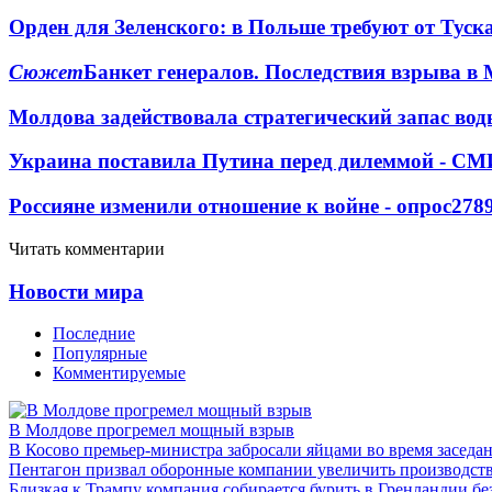
Орден для Зеленского: в Польше требуют от Туск
Сюжет
Банкет генералов. Последствия взрыва в 
Молдова задействовала стратегический запас вод
Украина поставила Путина перед дилеммой - СМ
Россияне изменили отношение к войне - опрос
278
Читать комментарии
Новости мира
Последние
Популярные
Комментируемые
В Молдове прогремел мощный взрыв
В Косово премьер-министра забросали яйцами во время заседа
Пентагон призвал оборонные компании увеличить производст
Близкая к Трампу компания собирается бурить в Гренландии бе