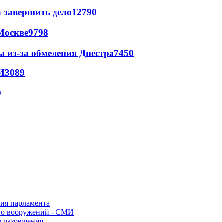
а завершить дело
12790
Москве
9798
ы из-за обмеления Днестра
7450
И
3089
9
ния парламента
во вооружений - СМИ
з разрешения