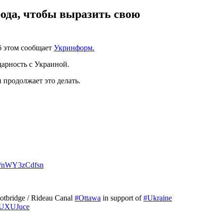
рода, чтобы выразить свою
б этом сообщает
Укринформ.
дарность с Украиной.
 продолжает это делать.
om/nWY3zCdfsn
ootbridge / Rideau Canal
#Ottawa
in support of
#Ukraine
FsUXUJuce