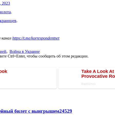
, 2023
золота
.
украинцев
.
ш канал
https://t.me/korrespondentnet
сией
,
Война в Украине
те Ctrl+Enter, чтобы сообщить об этом редакции.
рейный билет с выигрышем
24529