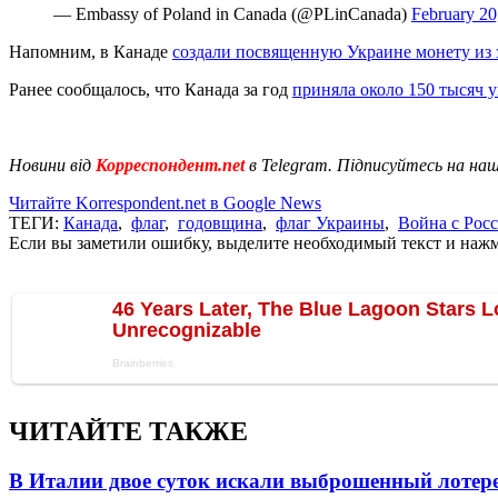
— Embassy of Poland in Canada (@PLinCanada)
February 20
Напомним, в Канаде
создали посвященную Украине монету из 
Ранее сообщалось, что Канада за год
приняла около 150 тысяч 
Новини від
Корреспондент.net
в Telegram. Підписуйтесь на на
Читайте Korrespondent.net в Google News
ТЕГИ:
Канада
,
флаг
,
годовщина
,
флаг Украины
,
Война с Рос
Если вы заметили ошибку, выделите необходимый текст и нажми
ЧИТАЙТЕ ТАКЖЕ
В Италии двое суток искали выброшенный лоте