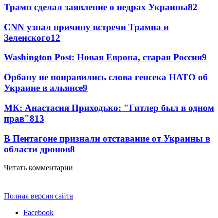
Трамп сделал заявление о недрах Украины
82
CNN узнал причину встречи Трампа и
Зеленского
12
Washington Post: Новая Европа, старая Россия
9
Орбану не понравились слова генсека НАТО об
Украине в альянсе
9
МК: Анастасия Приходько: "Гитлер был в одном
прав"
8
13
В Пентагоне признали отставание от Украины в
области дронов
8
Читать комментарии
Полная версия сайта
Facebook