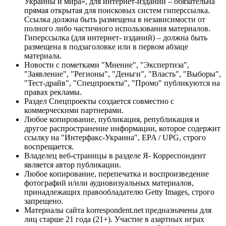
Украины и мира», для интернет-изданий – обязательна
прямая открытая для поисковых систем гиперссылка.
Ссылка должна быть размещена в независимости от
полного либо частичного использования материалов.
Гиперссылка (для интернет- изданий) – должна быть
размещена в подзаголовке или в первом абзаце
материала.
Новости с пометками "Мнение", "Экспертиза",
"Заявление", "Регионы", "Деньги", "Власть", "Выборы",
"Тест-драйв", "Спецпроекты", "Промо" публикуются на
правах рекламы.
Раздел Спецпроекты создается совместно с
коммерческими партнерами.
Любое копирование, публикация, републикация и
другое распространение информации, которое содержит
ссылку на "Интерфакс-Украина", EPA / UPG, строго
воспрещается.
Владелец веб-страницы в разделе Я- Корреспондент
является автор публикации.
Любое копирование, перепечатка и воспроизведение
фотографий и/или аудиовизуальных материалов,
принадлежащих правообладателю Getty Images, строго
запрещено.
Материалы сайта korrespondent.net предназначены для
лиц старше 21 года (21+). Участие в азартных играх