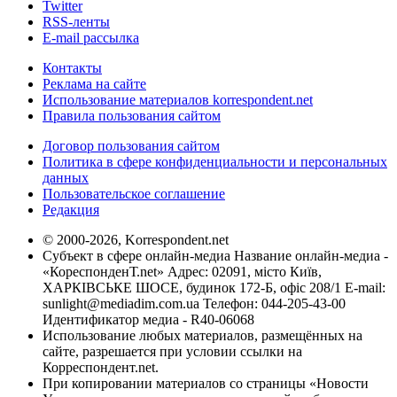
Twitter
RSS-ленты
E-mail рассылка
Контакты
Реклама на сайте
Использование материалов korrespondent.net
Правила пользования сайтом
Договор пользования сайтом
Политика в сфере конфиденциальности и персональных
данных
Пользовательское соглашение
Редакция
© 2000-2026, Korrespondent.net
Субъект в сфере онлайн-медиа Название онлайн-медиа -
«КореспонденТ.net» Адрес: 02091, місто Київ,
ХАРКІВСЬКЕ ШОСЕ, будинок 172-Б, офіс 208/1 E-mail:
sunlight@mediadim.com.ua
Телефон: 044-205-43-00
Идентификатор медиа - R40-06068
Использование любых материалов, размещённых на
сайте, разрешается при условии ссылки на
Корреспондент.net.
При копировании материалов со страницы «Новости