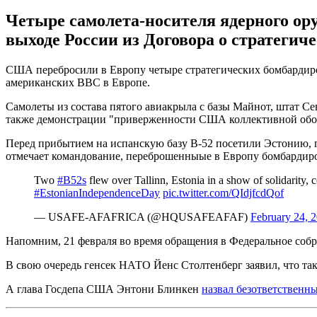
Четыре самолета-носителя ядерного ору
выходе России из Договора о стратегич
США перебросили в Европу четыре стратегических бомбардировщ
американских ВВС в Европе.
Самолеты из состава пятого авиакрыла с базы Майнот, штат С
также демонстрации "приверженности США коллективной обор
Перед прибытием на испанскую базу B-52 посетили Эстонию, г
отмечает командование, переброшенныые в Европу бомбардиро
Two
#B52s
flew over Tallinn, Estonia in a show of solidarity
#EstonianIndependenceDay
pic.twitter.com/QIdjfcdQof
— USAFE-AFAFRICA (@HQUSAFEAFAF)
February 24, 
Напомним, 21 февраля во время обращения в Федеральное соб
В свою очередь генсек НАТО Йенс Столтенберг заявил, что та
А глава Госдепа США Энтони Блинкен
назвал безответственн