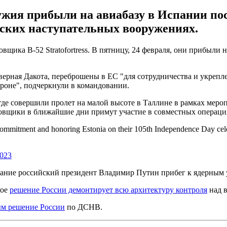
жия прибыли на авиабазу в Испании посл
еских наступательных вооружениях.
ика B-52 Stratofortress. В пятницу, 24 февраля, они прибыли 
еверная Дакота, переброшены в ЕС "для сотрудничества и укре
оне", подчеркнули в командовании.
де совершили пролет на малой высоте в Таллине в рамках меро
вщики в ближайшие дни примут участие в совместных операция
, commitment and honoring Estonia on their 105th Independence Day cel
2023
рание российский президент Владимир Путин прибег к ядерным
кое
решение России демонтирует всю архитектуру контроля
над 
ым решение России
по ДСНВ.