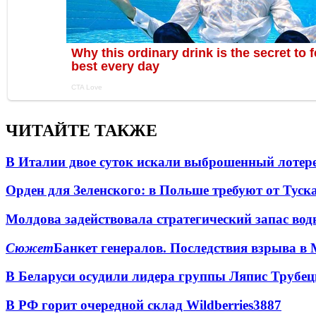
ЧИТАЙТЕ ТАКЖЕ
В Италии двое суток искали выброшенный лоте
Орден для Зеленского: в Польше требуют от Туск
Молдова задействовала стратегический запас вод
Сюжет
Банкет генералов. Последствия взрыва в 
В Беларуси осудили лидера группы Ляпис Трубе
В РФ горит очередной склад Wildberries
3887