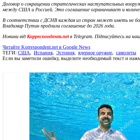
Договор о сокращении стратегических наступательных воору
между США и Россией. Это соглашение ограничивает и количе
В соответствии с ДСНВ каждая из стран может иметь не боле
Владимир Путин продлили соглашение до 2026 года.
Новини від
Корреспондент.net
в Telegram. Підписуйтесь на на
Читайте Korrespondent.net в Google News
ТЕГИ:
США
,
Испания
,
Эстония
,
ядерное оружие
,
самолеты
Если вы заметили ошибку, выделите необходимый текст и нажми