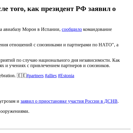
е того, как президент РФ заявил о
на авиабазу Морон в Испании,
сообщило
командование
пления отношений с союзниками и партнерами по НАТО", а
приятий по случаю национального дня независимости. Как
х и учениях с привлечением партнеров и союзников.
ebration. 🇪🇪
#partners
#allies
#Estonia
 угрозам и
заявил о приостановке участия России в ДСНВ
.
вооружениями.