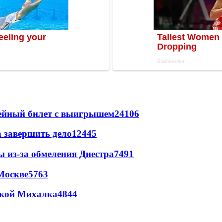
рейный билет с выигрышем
24106
а завершить дело
12445
ы из-за обмеления Днестра
7491
Москве
5763
цкой Михалка
4844