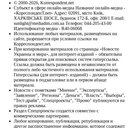
© 2000-2026, Korrespondent.net
Субъект в сфере онлайн-медиа Название онлайн-медиа -
«КореспонденТ.net» Адрес: 02091, місто Київ,
ХАРКІВСЬКЕ ШОСЕ, будинок 172-Б, офіс 208/1 E-mail:
sunlight@mediadim.com.ua
Телефон: 044-205-43-00
Идентификатор медиа - R40-06068
Использование любых материалов, размещённых на
сайте, разрешается при условии ссылки на
Корреспондент.net.
При копировании материалов со страницы «Новости
Украины и мира», для интернет-изданий – обязательна
прямая открытая для поисковых систем гиперссылка.
Ссылка должна быть размещена в независимости от
полного либо частичного использования материалов.
Гиперссылка (для интернет- изданий) – должна быть
размещена в подзаголовке или в первом абзаце
материала.
Новости с пометками "Мнение", "Экспертиза",
"Заявление", "Регионы", "Деньги", "Власть", "Выборы",
"Тест-драйв", "Спецпроекты", "Промо" публикуются на
правах рекламы.
Раздел Спецпроекты создается совместно с
коммерческими партнерами.
Любое копирование, публикация, републикация и
другое распространение информации, которое содержит