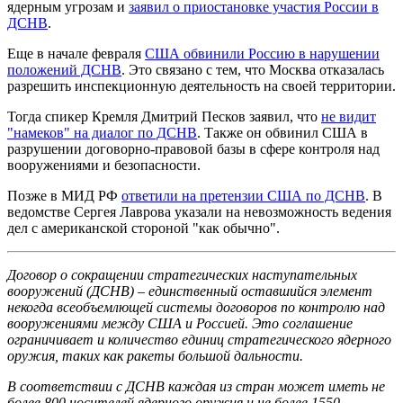
ядерным угрозам и
заявил о приостановке участия России в
ДСНВ
.
Еще в начале февраля
США обвинили Россию в нарушении
положений ДСНВ
. Это связано с тем, что Москва отказалась
разрешить инспекционную деятельность на своей территории.
Тогда спикер Кремля Дмитрий Песков заявил, что
не видит
"намеков" на диалог по ДСНВ
. Также он обвинил США в
разрушении договорно-правовой базы в сфере контроля над
вооружениями и безопасности.
Позже в МИД РФ
ответили на претензии США по ДСНВ
. В
ведомстве Сергея Лаврова указали на невозможность ведения
дел с американской стороной "как обычно".
Договор о сокращении стратегических наступательных
вооружений (ДСНВ) – единственный оставшийся элемент
некогда всеобъемлющей системы договоров по контролю над
вооружениями между США и Россией. Это соглашение
ограничивает и количество единиц стратегического ядерного
оружия, таких как ракеты большой дальности.
В соответствии с ДСНВ каждая из стран может иметь не
более 800 носителей ядерного оружия и не более 1550