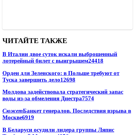
ЧИТАЙТЕ ТАКЖЕ
В Италии двое суток искали выброшенный
лотерейный билет с выигрышем
24418
Орден для Зеленского: в Польше требуют от
Туска завершить дело
12698
Молдова задействовала стратегический запас
воды из-за обмеления Днестра
7574
Сюжет
Банкет генералов. Последствия взрыва в
Москве
6919
В Беларуси осудили лидера группы Ляпис