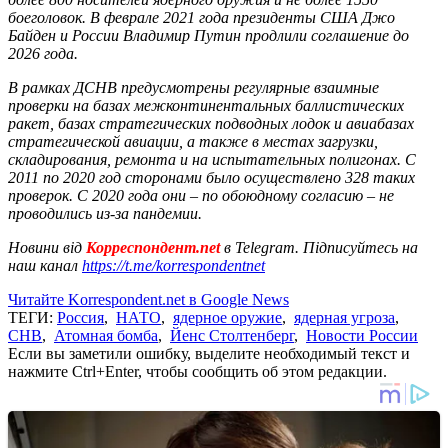
боеголовок. В феврале 2021 года президенты США Джо
Байден и России Владимир Путин продлили соглашение до
2026 года.
В рамках ДСНВ предусмотрены регулярные взаимные
проверки на базах межконтинентальных баллистических
ракет, базах стратегических подводных лодок и авиабазах
стратегической авиации, а также в местах загрузки,
складирования, ремонта и на испытательных полигонах. С
2011 по 2020 год сторонами было осуществлено 328 таких
проверок. С 2020 года они – по обоюдному согласию – не
проводились из-за пандемии.
Новини від
Корреспондент.net
в Telegram. Підписуйтесь на
наш канал
https://t.me/korrespondentnet
Читайте Korrespondent.net в Google News
ТЕГИ:
Россия
,
НАТО
,
ядерное оружие
,
ядерная угроза
,
СНВ
,
Атомная бомба
,
Йенс Столтенберг
,
Новости России
Если вы заметили ошибку, выделите необходимый текст и
нажмите Ctrl+Enter, чтобы сообщить об этом редакции.