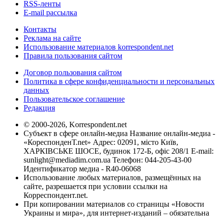
RSS-ленты
E-mail рассылка
Контакты
Реклама на сайте
Использование материалов korrespondent.net
Правила пользования сайтом
Договор пользования сайтом
Политика в сфере конфиденциальности и персональных
данных
Пользовательское соглашение
Редакция
© 2000-2026, Korrespondent.net
Субъект в сфере онлайн-медиа Название онлайн-медиа -
«КореспонденТ.net» Адрес: 02091, місто Київ,
ХАРКІВСЬКЕ ШОСЕ, будинок 172-Б, офіс 208/1 E-mail:
sunlight@mediadim.com.ua
Телефон: 044-205-43-00
Идентификатор медиа - R40-06068
Использование любых материалов, размещённых на
сайте, разрешается при условии ссылки на
Корреспондент.net.
При копировании материалов со страницы «Новости
Украины и мира», для интернет-изданий – обязательна