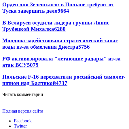
Орден для Зеленского: в Польше требуют от
Туска завершить дело
9664
В Беларуси осудили лидера группы Ляпис
Трубецкой Михалка
6280
Молдова задействовала стратегический запас
воды из-за обмеления Днестра
5756
РФ активизировала "летающие радары" из-за
атак ВСУ
5079
Польские F-16 перехватили российский самолет-
шпион над Балтикой
4737
Читать комментарии
Полная версия сайта
Facebook
Twitter