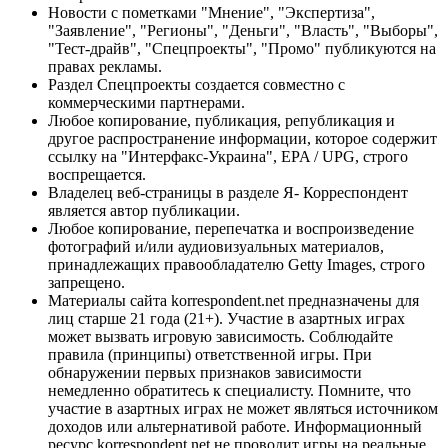
Новости с пометками "Мнение", "Экспертиза",
"Заявление", "Регионы", "Деньги", "Власть", "Выборы",
"Тест-драйв", "Спецпроекты", "Промо" публикуются на
правах рекламы.
Раздел Спецпроекты создается совместно с
коммерческими партнерами.
Любое копирование, публикация, републикация и
другое распространение информации, которое содержит
ссылку на "Интерфакс-Украина", EPA / UPG, строго
воспрещается.
Владелец веб-страницы в разделе Я- Корреспондент
является автор публикации.
Любое копирование, перепечатка и воспроизведение
фотографий и/или аудиовизуальных материалов,
принадлежащих правообладателю Getty Images, строго
запрещено.
Материалы сайта korrespondent.net предназначены для
лиц старше 21 года (21+). Участие в азартных играх
может вызвать игровую зависимость. Соблюдайте
правила (принципы) ответственной игры. При
обнаружении первых признаков зависимости
немедленно обратитесь к специалисту. Помните, что
участие в азартных играх не может являться источником
доходов или альтернативой работе. Информационный
ресурс korrespondent.net не проводит игры на реальные