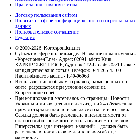
Правила пользования сайтом
Договор пользования сайтом
Политика в сфере конфиденциальности и персональных
данных
Пользовательское соглашение
Редакция
© 2000-2026, Korrespondent.net
Субъект в сфере онлайн-медиа Название онлайн-медиа -
«КореспонденТ.net» Адрес: 02091, місто Київ,
ХАРКІВСЬКЕ ШОСЕ, будинок 172-Б, офіс 208/1 E-mail:
sunlight@mediadim.com.ua
Телефон: 044-205-43-00
Идентификатор медиа - R40-06068
Использование любых материалов, размещённых на
сайте, разрешается при условии ссылки на
Корреспондент.net.
При копировании материалов со страницы «Новости
Украины и мира», для интернет-изданий – обязательна
прямая открытая для поисковых систем гиперссылка.
Ссылка должна быть размещена в независимости от
полного либо частичного использования материалов.
Гиперссылка (для интернет- изданий) – должна быть
размещена в подзаголовке или в первом абзаце
материала.