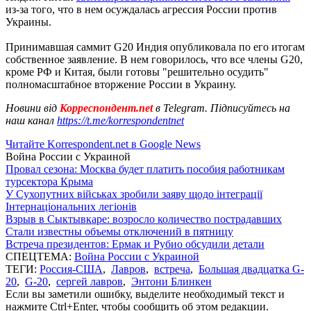
из-за того, что в нем осуждалась агрессия России против
Украины.
Принимавшая саммит G20 Индия опубликовала по его итогам
собственное заявление. В нем говорилось, что все члены G20,
кроме РФ и Китая, были готовы "решительно осудить"
полномасштабное вторжение России в Украину.
Новини від
Корреспондент.net
в Telegram. Підписуйтесь на
наш канал
https://t.me/korrespondentnet
Читайте Korrespondent.net в Google News
Война России с Украиной
Провал сезона: Москва будет платить пособия работникам
турсектора Крыма
У Сухопутних військах зробили заяву щодо інтеграції
Інтернаціональних легіонів
Взрыв в Сыктывкаре: возросло количество пострадавших
Стали известны объемы отключений в пятницу
Встреча президентов: Ермак и Рубио обсудили детали
СПЕЦТЕМА:
Война России с Украиной
ТЕГИ:
Россия-США
,
Лавров
,
встреча
,
Большая двадцатка G-
20
,
G-20
,
сергей лавров
,
Энтони Блинкен
Если вы заметили ошибку, выделите необходимый текст и
нажмите Ctrl+Enter, чтобы сообщить об этом редакции.