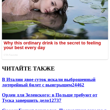
ЧИТАЙТЕ ТАКЖЕ
В Италии двое суток искали выброшенный
лотерейный билет с выигрышем
24462
Орден для Зеленского: в Польше требуют от
Туска завершить дело
12737