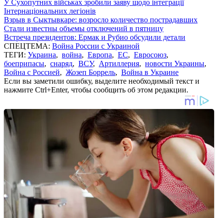
У Сухопутних військах зробили заяву щодо інтеграції
Інтернаціональних легіонів
Взрыв в Сыктывкаре: возросло количество пострадавших
Стали известны объемы отключений в пятницу
Встреча президентов: Ермак и Рубио обсудили детали
СПЕЦТЕМА:
Война России с Украиной
ТЕГИ:
Украина
,
война
,
Европа
,
ЕС
,
Евросоюз
,
боеприпасы
,
снаряд
,
ВСУ
,
Артиллерия
,
новости Украины
,
Война с Россией
,
Жозеп Боррель
,
Война в Украине
Если вы заметили ошибку, выделите необходимый текст и
нажмите Ctrl+Enter, чтобы сообщить об этом редакции.