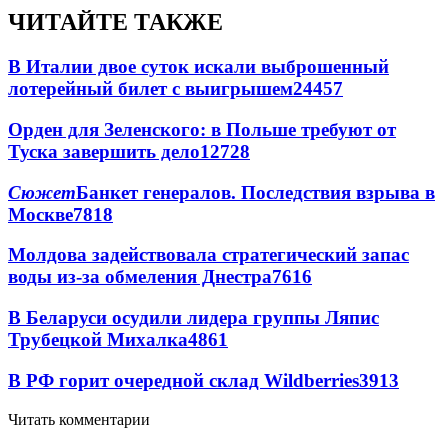
ЧИТАЙТЕ ТАКЖЕ
В Италии двое суток искали выброшенный
лотерейный билет с выигрышем
24457
Орден для Зеленского: в Польше требуют от
Туска завершить дело
12728
Сюжет
Банкет генералов. Последствия взрыва в
Москве
7818
Молдова задействовала стратегический запас
воды из-за обмеления Днестра
7616
В Беларуси осудили лидера группы Ляпис
Трубецкой Михалка
4861
В РФ горит очередной склад Wildberries
3913
Читать комментарии