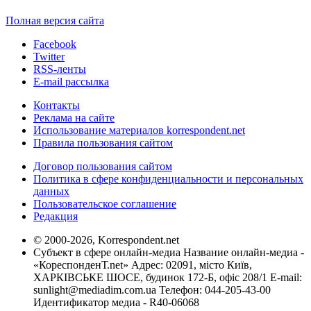
Полная версия сайта
Facebook
Twitter
RSS-ленты
E-mail рассылка
Контакты
Реклама на сайте
Использование материалов korrespondent.net
Правила пользования сайтом
Договор пользования сайтом
Политика в сфере конфиденциальности и персональных
данных
Пользовательское соглашение
Редакция
© 2000-2026, Korrespondent.net
Субъект в сфере онлайн-медиа Название онлайн-медиа -
«КореспонденТ.net» Адрес: 02091, місто Київ,
ХАРКІВСЬКЕ ШОСЕ, будинок 172-Б, офіс 208/1 E-mail:
sunlight@mediadim.com.ua
Телефон: 044-205-43-00
Идентификатор медиа - R40-06068