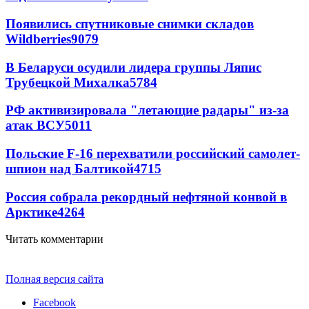
Появились спутниковые снимки складов
Wildberries
9079
В Беларуси осудили лидера группы Ляпис
Трубецкой Михалка
5784
РФ активизировала "летающие радары" из-за
атак ВСУ
5011
Польские F-16 перехватили российский самолет-
шпион над Балтикой
4715
Россия собрала рекордный нефтяной конвой в
Арктике
4264
Читать комментарии
Полная версия сайта
Facebook