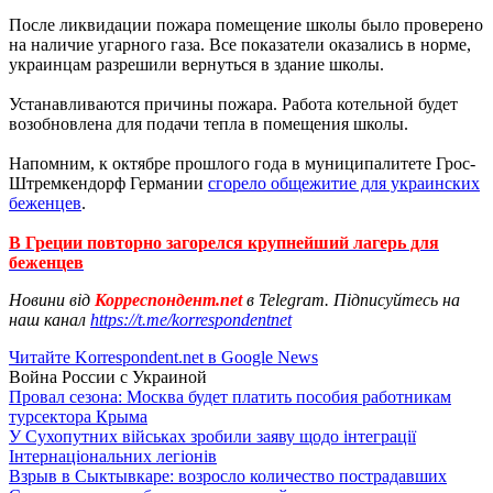
После ликвидации пожара помещение школы было проверено
на наличие угарного газа. Все показатели оказались в норме,
украинцам разрешили вернуться в здание школы.
Устанавливаются причины пожара. Работа котельной будет
возобновлена для подачи тепла в помещения школы.
Напомним, к октябре прошлого года в муниципалитете Грос-
Штремкендорф Германии
сгорело общежитие для украинских
беженцев
.
В Греции повторно загорелся крупнейший лагерь для
беженцев
Новини від
Корреспондент.net
в Telegram. Підписуйтесь на
наш канал
https://t.me/korrespondentnet
Читайте Korrespondent.net в Google News
Война России с Украиной
Провал сезона: Москва будет платить пособия работникам
турсектора Крыма
У Сухопутних військах зробили заяву щодо інтеграції
Інтернаціональних легіонів
Взрыв в Сыктывкаре: возросло количество пострадавших