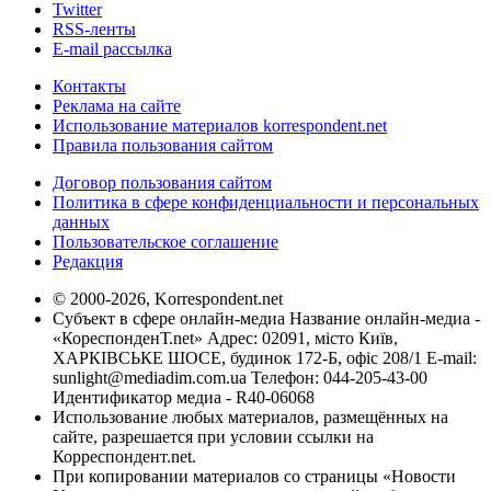
Twitter
RSS-ленты
E-mail рассылка
Контакты
Реклама на сайте
Использование материалов korrespondent.net
Правила пользования сайтом
Договор пользования сайтом
Политика в сфере конфиденциальности и персональных
данных
Пользовательское соглашение
Редакция
© 2000-2026, Korrespondent.net
Субъект в сфере онлайн-медиа Название онлайн-медиа -
«КореспонденТ.net» Адрес: 02091, місто Київ,
ХАРКІВСЬКЕ ШОСЕ, будинок 172-Б, офіс 208/1 E-mail:
sunlight@mediadim.com.ua
Телефон: 044-205-43-00
Идентификатор медиа - R40-06068
Использование любых материалов, размещённых на
сайте, разрешается при условии ссылки на
Корреспондент.net.
При копировании материалов со страницы «Новости