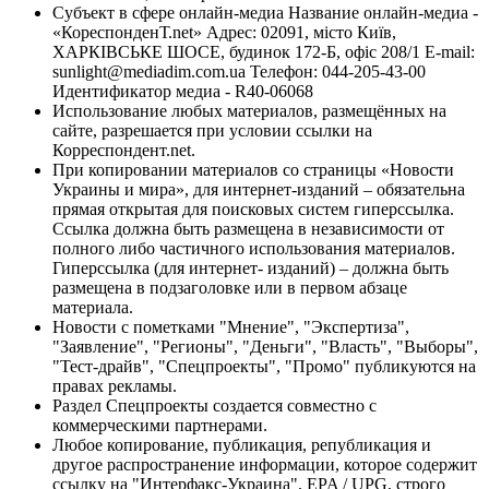
Субъект в сфере онлайн-медиа Название онлайн-медиа -
«КореспонденТ.net» Адрес: 02091, місто Київ,
ХАРКІВСЬКЕ ШОСЕ, будинок 172-Б, офіс 208/1 E-mail:
sunlight@mediadim.com.ua
Телефон: 044-205-43-00
Идентификатор медиа - R40-06068
Использование любых материалов, размещённых на
сайте, разрешается при условии ссылки на
Корреспондент.net.
При копировании материалов со страницы «Новости
Украины и мира», для интернет-изданий – обязательна
прямая открытая для поисковых систем гиперссылка.
Ссылка должна быть размещена в независимости от
полного либо частичного использования материалов.
Гиперссылка (для интернет- изданий) – должна быть
размещена в подзаголовке или в первом абзаце
материала.
Новости с пометками "Мнение", "Экспертиза",
"Заявление", "Регионы", "Деньги", "Власть", "Выборы",
"Тест-драйв", "Спецпроекты", "Промо" публикуются на
правах рекламы.
Раздел Спецпроекты создается совместно с
коммерческими партнерами.
Любое копирование, публикация, републикация и
другое распространение информации, которое содержит
ссылку на "Интерфакс-Украина", EPA / UPG, строго