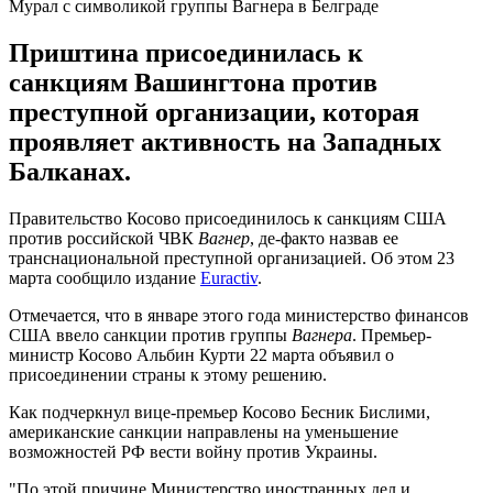
Мурал с символикой группы Вагнера в Белграде
Приштина присоединилась к
санкциям Вашингтона против
преступной организации, которая
проявляет активность на Западных
Балканах.
Правительство Косово присоединилось к санкциям США
против российской ЧВК
Вагнер
, де-факто назвав ее
транснациональной преступной организацией. Об этом 23
марта сообщило издание
Euractiv
.
Отмечается, что в январе этого года министерство финансов
США ввело санкции против группы
Вагнера
. Премьер-
министр Косово Альбин Курти 22 марта объявил о
присоединении страны к этому решению.
Как подчеркнул вице-премьер Косово Бесник Бислими,
американские санкции направлены на уменьшение
возможностей РФ вести войну против Украины.
"По этой причине Министерство иностранных дел и