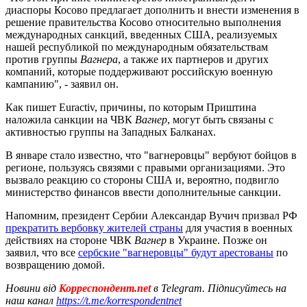
диаспоры Косово предлагает дополнить и внести изменения в
решение правительства Косово относительно выполнения
международных санкций, введенных США, реализуемых
нашей республикой по международным обязательствам
против группы
Вагнера
, а также их партнеров и других
компаний, которые поддерживают российскую военную
кампанию", - заявил он.
Как пишет Euractiv, причины, по которым Приштина
наложила санкции на ЧВК
Вагнер
, могут быть связаны с
активностью группы на Западных Балканах.
В январе стало известно, что "вагнеровцы" вербуют бойцов в
регионе, пользуясь связями с правыми организациями. Это
вызвало реакцию со стороны США и, вероятно, подвигло
министерство финансов ввести дополнительные санкции.
Напомним, президент Сербии Александар Вучич призвал РФ
прекратить вербовку жителей страны
для участия в военных
действиях на стороне ЧВК
Вагнер
в Украине. Позже он
заявил, что все
сербские "вагнеровцы" будут арестованы
по
возвращению домой.
Новини від
Корреспондент.net
в Telegram. Підписуйтесь на
наш канал
https://t.me/korrespondentnet