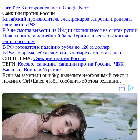
Читайте Korrespondent.net в Google News
Санкции против России
Китайский производитель электрокаров запретил продавать
свои авто в РФ
РФ не смогла вывести из Индии скопившиеся на счетах рупии
Нож в спину: крупнейший банк Турции перестал открывать
счета россянам
В РФ готовятся к падению рубля до 120 за доллар
В РФ во время рейса сломались четыре самолета за день
СПЕЦТЕМА:
Санкции против России
ТЕГИ:
Косово
,
санкции
,
санкции против России
,
ЧВК
Вагнера
,
Война в Украине
Если вы заметили ошибку, выделите необходимый текст и
нажмите Ctrl+Enter, чтобы сообщить об этом редакции.