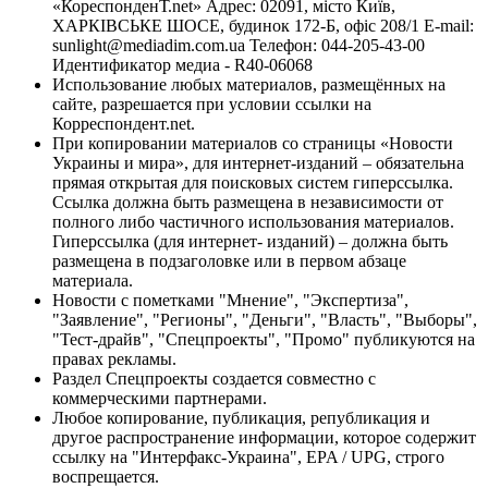
«КореспонденТ.net» Адрес: 02091, місто Київ,
ХАРКІВСЬКЕ ШОСЕ, будинок 172-Б, офіс 208/1 E-mail:
sunlight@mediadim.com.ua
Телефон: 044-205-43-00
Идентификатор медиа - R40-06068
Использование любых материалов, размещённых на
сайте, разрешается при условии ссылки на
Корреспондент.net.
При копировании материалов со страницы «Новости
Украины и мира», для интернет-изданий – обязательна
прямая открытая для поисковых систем гиперссылка.
Ссылка должна быть размещена в независимости от
полного либо частичного использования материалов.
Гиперссылка (для интернет- изданий) – должна быть
размещена в подзаголовке или в первом абзаце
материала.
Новости с пометками "Мнение", "Экспертиза",
"Заявление", "Регионы", "Деньги", "Власть", "Выборы",
"Тест-драйв", "Спецпроекты", "Промо" публикуются на
правах рекламы.
Раздел Спецпроекты создается совместно с
коммерческими партнерами.
Любое копирование, публикация, републикация и
другое распространение информации, которое содержит
ссылку на "Интерфакс-Украина", EPA / UPG, строго
воспрещается.