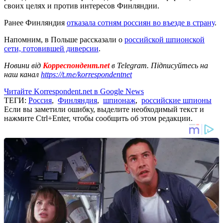
своих целях и против интересов Финляндии.
Ранее Финляндия
отказала сотням россиян во въезде в страну
.
Напомним, в Польше рассказали о
российской шпионской
сети, готовившей диверсии
.
Новини від
Корреспондент.net
в Telegram. Підписуйтесь на
наш канал
https://t.me/korrespondentnet
Читайте Korrespondent.net в Google News
ТЕГИ:
Россия
,
Финляндия
,
шпионаж
,
российские шпионы
Если вы заметили ошибку, выделите необходимый текст и
нажмите Ctrl+Enter, чтобы сообщить об этом редакции.