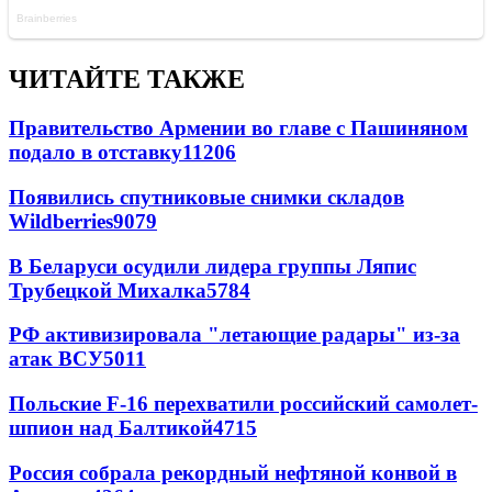
ЧИТАЙТЕ ТАКЖЕ
Правительство Армении во главе с Пашиняном
подало в отставку
11206
Появились спутниковые снимки складов
Wildberries
9079
В Беларуси осудили лидера группы Ляпис
Трубецкой Михалка
5784
РФ активизировала "летающие радары" из-за
атак ВСУ
5011
Польские F-16 перехватили российский самолет-
шпион над Балтикой
4715
Россия собрала рекордный нефтяной конвой в