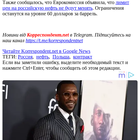
Также сообщалось, что Еврокомиссия объявила, что
лимит
цен на российскую нефть не будут менять
. Ограничения
останутся на уровне 60 долларов за баррель.
Новини від
Корреспондент.net
в Telegram. Підписуйтесь на
наш канал
https://t.me/korrespondentnet
Читайте Korrespondent.net в Google News
ТЕГИ:
Россия
,
нефть
,
Польша
,
контракт
Если вы заметили ошибку, выделите необходимый текст и
нажмите Ctrl+Enter, чтобы сообщить об этом редакции.