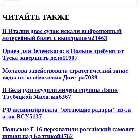
ЧИТАЙТЕ ТАКЖЕ
В Италии двое суток искали выброшенный
лотерейный билет с выигрышем
21463
Орден для Зеленского: в Польше требуют от
Туска завершить дело
11907
Молдова задействовала стратегический запас
воды из-за обмеления Днестра
7089
В Беларуси осудили лидера группы Ляпис
Трубецкой Михалка
6367
РФ активизировала "летающие радары" из-за
атак ВСУ
5137
Польские F-16 перехватили российский самолет-
шпион над Балтикой
4762