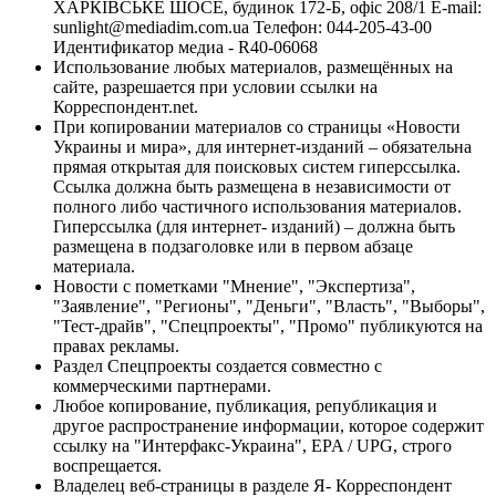
ХАРКІВСЬКЕ ШОСЕ, будинок 172-Б, офіс 208/1 E-mail:
sunlight@mediadim.com.ua
Телефон: 044-205-43-00
Идентификатор медиа - R40-06068
Использование любых материалов, размещённых на
сайте, разрешается при условии ссылки на
Корреспондент.net.
При копировании материалов со страницы «Новости
Украины и мира», для интернет-изданий – обязательна
прямая открытая для поисковых систем гиперссылка.
Ссылка должна быть размещена в независимости от
полного либо частичного использования материалов.
Гиперссылка (для интернет- изданий) – должна быть
размещена в подзаголовке или в первом абзаце
материала.
Новости с пометками "Мнение", "Экспертиза",
"Заявление", "Регионы", "Деньги", "Власть", "Выборы",
"Тест-драйв", "Спецпроекты", "Промо" публикуются на
правах рекламы.
Раздел Спецпроекты создается совместно с
коммерческими партнерами.
Любое копирование, публикация, републикация и
другое распространение информации, которое содержит
ссылку на "Интерфакс-Украина", EPA / UPG, строго
воспрещается.
Владелец веб-страницы в разделе Я- Корреспондент