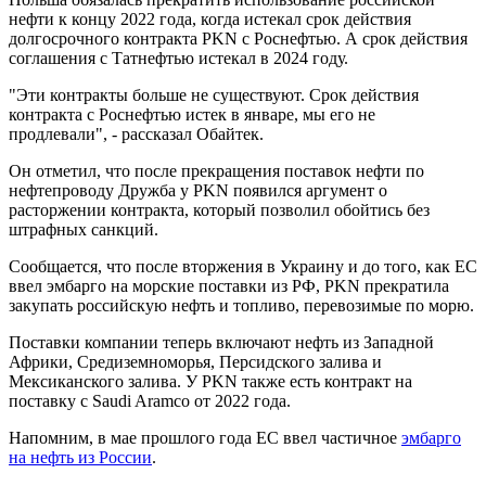
нефти к концу 2022 года, когда истекал срок действия
долгосрочного контракта PKN с Роснефтью. А срок действия
соглашения с Татнефтью истекал в 2024 году.
"Эти контракты больше не существуют. Срок действия
контракта с Роснефтью истек в январе, мы его не
продлевали", - рассказал Обайтек.
Он отметил, что после прекращения поставок нефти по
нефтепроводу Дружба у PKN появился аргумент о
расторжении контракта, который позволил обойтись без
штрафных санкций.
Сообщается, что после вторжения в Украину и до того, как ЕС
ввел эмбарго на морские поставки из РФ, PKN прекратила
закупать российскую нефть и топливо, перевозимые по морю.
Поставки компании теперь включают нефть из Западной
Африки, Средиземноморья, Персидского залива и
Мексиканского залива. У PKN также есть контракт на
поставку с Saudi Aramco от 2022 года.
Напомним, в мае прошлого года ЕС ввел частичное
эмбарго
на нефть из России
.