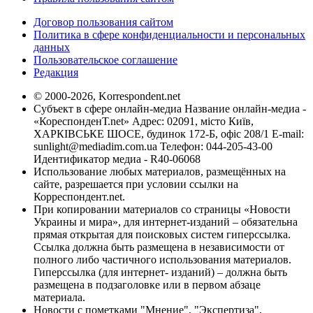
Договор пользования сайтом
Политика в сфере конфиденциальности и персональных
данных
Пользовательское соглашение
Редакция
© 2000-2026, Korrespondent.net
Субъект в сфере онлайн-медиа Название онлайн-медиа -
«КореспонденТ.net» Адрес: 02091, місто Київ,
ХАРКІВСЬКЕ ШОСЕ, будинок 172-Б, офіс 208/1 E-mail:
sunlight@mediadim.com.ua
Телефон: 044-205-43-00
Идентификатор медиа - R40-06068
Использование любых материалов, размещённых на
сайте, разрешается при условии ссылки на
Корреспондент.net.
При копировании материалов со страницы «Новости
Украины и мира», для интернет-изданий – обязательна
прямая открытая для поисковых систем гиперссылка.
Ссылка должна быть размещена в независимости от
полного либо частичного использования материалов.
Гиперссылка (для интернет- изданий) – должна быть
размещена в подзаголовке или в первом абзаце
материала.
Новости с пометками "Мнение", "Экспертиза",