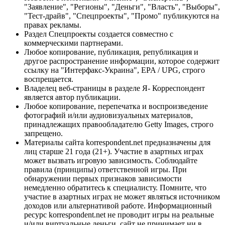
"Заявление", "Регионы", "Деньги", "Власть", "Выборы",
"Тест-драйв", "Спецпроекты", "Промо" публикуются на
правах рекламы.
Раздел Спецпроекты создается совместно с
коммерческими партнерами.
Любое копирование, публикация, републикация и
другое распространение информации, которое содержит
ссылку на "Интерфакс-Украина", EPA / UPG, строго
воспрещается.
Владелец веб-страницы в разделе Я- Корреспондент
является автор публикации.
Любое копирование, перепечатка и воспроизведение
фотографий и/или аудиовизуальных материалов,
принадлежащих правообладателю Getty Images, строго
запрещено.
Материалы сайта korrespondent.net предназначены для
лиц старше 21 года (21+). Участие в азартных играх
может вызвать игровую зависимость. Соблюдайте
правила (принципы) ответственной игры. При
обнаружении первых признаков зависимости
немедленно обратитесь к специалисту. Помните, что
участие в азартных играх не может являться источником
доходов или альтернативой работе. Информационный
ресурс korrespondent.net не проводит игры на реальные
и/или виртуальные деньги, сайт не принимает ни в