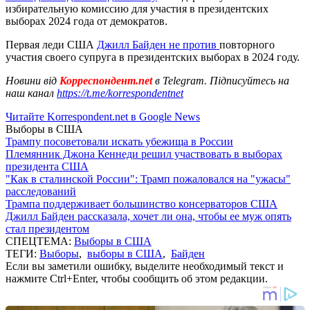
избирательную комиссию для участия в президентских
выборах 2024 года от демократов.
Первая леди США
Джилл Байден не против
повторного
участия своего супруга в президентских выборах в 2024 году.
Новини від
Корреспондент.net
в Telegram. Підписуйтесь на
наш канал
https://t.me/korrespondentnet
Читайте Korrespondent.net в Google News
Выборы в США
Трампу посоветовали искать убежища в России
Племянник Джона Кеннеди решил участвовать в выборах
президента США
"Как в сталинской России": Трамп пожаловался на "ужасы"
расследований
Трампа поддерживает большинство консерваторов США
Джилл Байден рассказала, хочет ли она, чтобы ее муж опять
стал президентом
СПЕЦТЕМА:
Выборы в США
ТЕГИ:
Выборы
,
выборы в США
,
Байден
Если вы заметили ошибку, выделите необходимый текст и
нажмите Ctrl+Enter, чтобы сообщить об этом редакции.