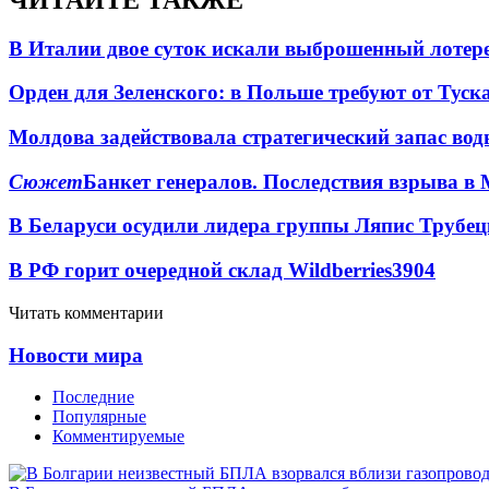
В Италии двое суток искали выброшенный лоте
Орден для Зеленского: в Польше требуют от Туск
Молдова задействовала стратегический запас вод
Сюжет
Банкет генералов. Последствия взрыва в 
В Беларуси осудили лидера группы Ляпис Трубе
В РФ горит очередной склад Wildberries
3904
Читать комментарии
Новости мира
Последние
Популярные
Комментируемые