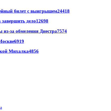
рейный билет с выигрышем
24418
а завершить дело
12698
ы из-за обмеления Днестра
7574
Москве
6919
цкой Михалка
4856