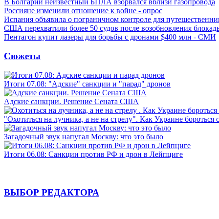
В Болгарии неизвестный БПЛА взорвался вблизи газопровода
Россияне изменили отношение к войне - опрос
Испания объявила о пограничном контроле для путешественни
США перехватили более 50 судов после возобновления блокад
Пентагон купит лазеры для борьбы с дронами $400 млн - СМИ
Сюжеты
Итоги 07.08: "Адские" санкции и "парад" дронов
Адские санкции. Решение Сената США
"Охотиться на лучника, а не на стрелу". Как Украине бороться 
Загадочный звук напугал Москву: что это было
Итоги 06.08: Санкции против РФ и дрон в Лейпциге
ВЫБОР РЕДАКТОРА