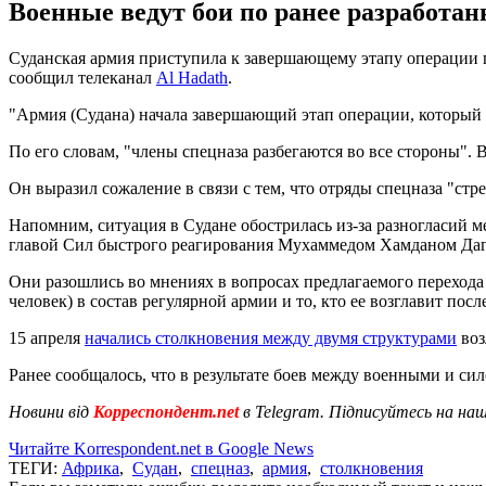
Военные ведут бои по ранее разработан
Суданская армия приступила к завершающему этапу операции п
сообщил телеканал
Al Hadath
.
"Армия (Судана) начала завершающий этап операции, который с
По его словам, "члены спецназа разбегаются во все стороны". 
Он выразил сожаление в связи с тем, что отряды спецназа "с
Напомним, ситуация в Судане обострилась из-за разногласий 
главой Сил быстрого реагирования Мухаммедом Хамданом Даг
Они разошлись во мнениях в вопросах предлагаемого перехода
человек) в состав регулярной армии и то, кто ее возглавит после
15 апреля
начались столкновения между двумя структурами
воз
Ранее сообщалось, что в результате боев между военными и с
Новини від
Корреспондент.net
в Telegram. Підписуйтесь на на
Читайте Korrespondent.net в Google News
ТЕГИ:
Африка
,
Судан
,
спецназ
,
армия
,
столкновения