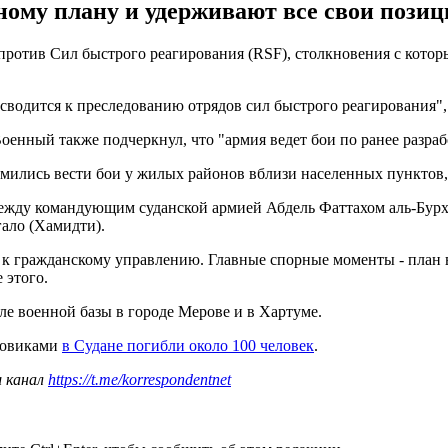
ному плану и удерживают все свои позиц
ротив Сил быстрого реагирования (RSF), столкновения с котор
водится к преследованию отрядов сил быстрого реагирования", 
Военный также подчеркнул, что "армия ведет бои по ранее разра
тремились вести бои у жилых районов вблизи населенных пунктов
между командующим суданской армией Абдель Фаттахом аль-Бурх
ало (Хамидти).
 к гражданскому управлению. Главные спорные моменты - план 
 этого.
ле военной базы в городе Мерове и в Хартуме.
иловиками
в Судане погибли около 100 человек
.
ш канал
https://t.me/korrespondentnet