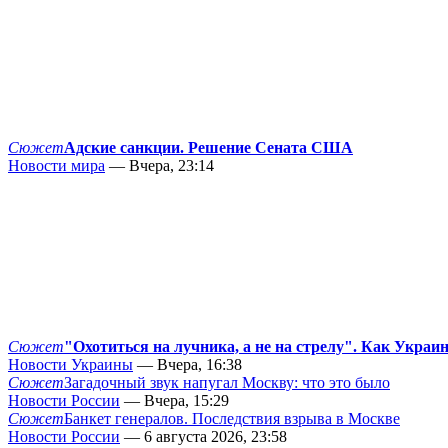
Сюжет
Адские санкции. Решение Сената США
Новости мира
— Вчера, 23:14
Сюжет
"Охотиться на лучника, а не на стрелу". Как Украи
Новости Украины
— Вчера, 16:38
Сюжет
Загадочный звук напугал Москву: что это было
Новости России
— Вчера, 15:29
Сюжет
Банкет генералов. Последствия взрыва в Москве
Новости России
— 6 августа 2026, 23:58