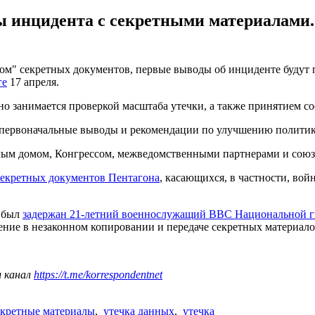
нцидента с секретными материалами. Р
" секретных документов, первые выводы об инциденте будут по
ге
17 апреля.
вно занимается проверкой масштаба утечки, а также принятием 
ы первоначальные выводы и рекомендации по улучшению политик
Белым домом, Конгрессом, межведомственными партнерами и сою
секретных документов Пентагона
, касающихся, в частности, во
, был
задержан 21-летний военнослужащий ВВС Национальной
ние в незаконном копировании и передаче секретных материало
ш канал
https://t.me/korrespondentnet
кретные материалы
,
утечка данных
,
утечка