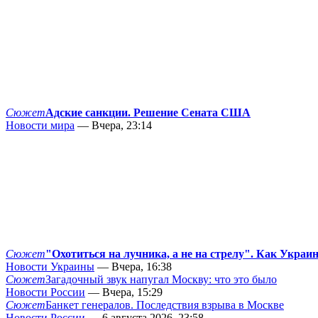
Сюжет
Адские санкции. Решение Сената США
Новости мира
— Вчера, 23:14
Сюжет
"Охотиться на лучника, а не на стрелу". Как Украи
Новости Украины
— Вчера, 16:38
Сюжет
Загадочный звук напугал Москву: что это было
Новости России
— Вчера, 15:29
Сюжет
Банкет генералов. Последствия взрыва в Москве
Новости России
— 6 августа 2026, 23:58