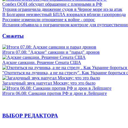
Совбез ООН обсудит обращение с пленными в РФ
Турция ограничила движение судов в Черное море из-за атак
В Болгарии неизвестный БПЛА взорвался вблизи газопровода
Россияне изменили отношение к войне - опрос
Испания объявила о пограничном контроле для путешественни
Сюжеты
Итоги 07.08: "Адские" санкции и "парад" дронов
Адские санкции. Решение Сената США
"Охотиться на лучника, а не на стрелу". Как Украине бороться 
Загадочный звук напугал Москву: что это было
Итоги 06.08: Санкции против РФ и дрон в Лейпциге
ВЫБОР РЕДАКТОРА