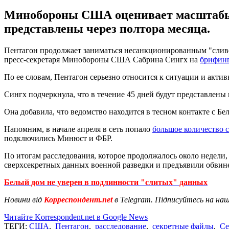
Минобороны США оценивает масштабы и
представлены через полтора месяца.
Пентагон продолжает заниматься несанкционированным "сливом
пресс-секретаря Минобороны США Сабрина Сингх на
брифин
По ее словам, Пентагон серьезно относится к ситуации и акти
Сингх подчеркнула, что в течение 45 дней будут представлен
Она добавила, что ведомство находится в тесном контакте с 
Напомним, в начале апреля в сеть попало
большое количество 
подключились Минюст и ФБР.
По итогам расследования, которое продолжалось около недели
сверхсекретных данных военной разведки и предъявили обвине
Белый дом не уверен в подлинности "слитых" данных
Новини від
Корреспондент.net
в Telegram. Підписуйтесь на на
Читайте Korrespondent.net в Google News
ТЕГИ:
США
,
Пентагон
,
расследование
,
секретные файлы
,
Се