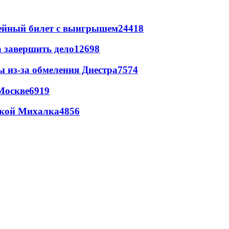
рейный билет с выигрышем
24418
а завершить дело
12698
ы из-за обмеления Днестра
7574
Москве
6919
цкой Михалка
4856