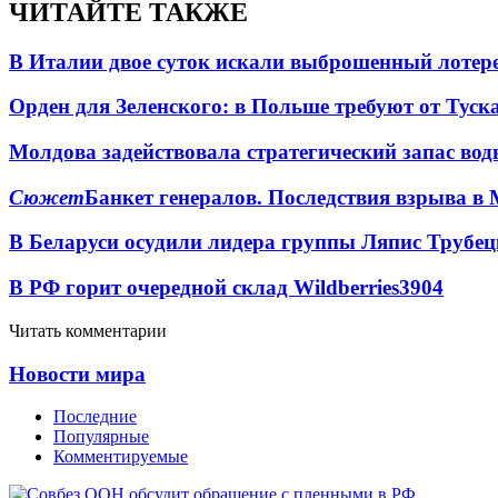
ЧИТАЙТЕ ТАКЖЕ
В Италии двое суток искали выброшенный лоте
Орден для Зеленского: в Польше требуют от Туск
Молдова задействовала стратегический запас вод
Сюжет
Банкет генералов. Последствия взрыва в 
В Беларуси осудили лидера группы Ляпис Трубе
В РФ горит очередной склад Wildberries
3904
Читать комментарии
Новости мира
Последние
Популярные
Комментируемые