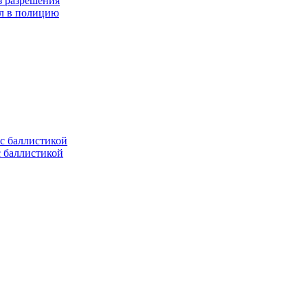
з разрешения
ел в полицию
с баллистикой