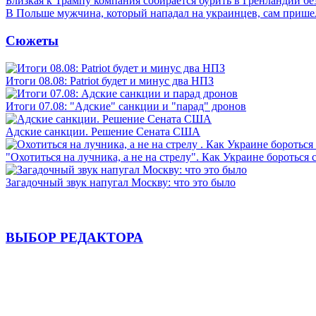
Близкая к Трампу компания собирается бурить в Гренландии бе
В Польше мужчина, который нападал на украинцев, сам приш
Сюжеты
Итоги 08.08: Patriot будет и минус два НПЗ
Итоги 07.08: "Адские" санкции и "парад" дронов
Адские санкции. Решение Сената США
"Охотиться на лучника, а не на стрелу". Как Украине бороться 
Загадочный звук напугал Москву: что это было
ВЫБОР РЕДАКТОРА