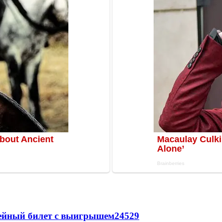
рейный билет с выигрышем
24529