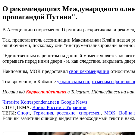
О рекомендациях Международного олим
пропагандой Путина".
В Ассоциации спортсменов Германии раскритиковали рекомен
Так, представитель ассоициации Максимилиан Кляйн назвал р
ошибочными, поскольку они "инструментализированы военной
"Единственным вариантом на данный момент является коллекти
открывать перед ними двери - и, как следствие, закрывать двер
Накпомним, МОК предоставил
свои рекомендации
относительн
Тем временем, в Кабмине
украинским спортсменам официально
Новини від
Корреспондент.net
в Telegram. Підписуйтесь на на
Читайте Korrespondent.net в Google News
СПЕЦТЕМА:
Война России с Украиной
ТЕГИ:
Спорт
,
Германия
,
россияне
,
спортсмен
,
МОК
,
Война 
Если вы заметили ошибку, выделите необходимый текст и нажми