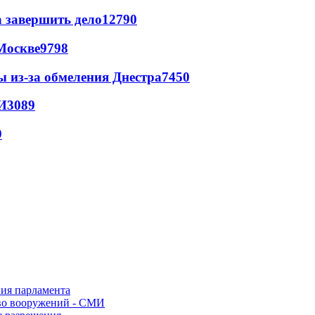
а завершить дело
12790
Москве
9798
ы из-за обмеления Днестра
7450
И
3089
9
ния парламента
во вооружений - СМИ