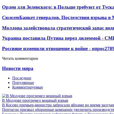
Орден для Зеленского: в Польше требуют от Туск
Сюжет
Банкет генералов. Последствия взрыва в 
Молдова задействовала стратегический запас вод
Украина поставила Путина перед дилеммой - СМ
Россияне изменили отношение к войне - опрос
278
Читать комментарии
Новости мира
Последние
Популярные
Комментируемые
В Молдове прогремел мощный взрыв
В Косово премьер-министра забросали яйцами во время заседа
Пентагон призвал оборонные компании увеличить производст