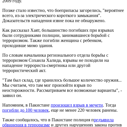
2009 году.
Позже стало известно, что боеприпасы загорелись, "вероятнее
всего, из-за электрического короткого замыкания".
Доказательств нападения извне пока не обнаружено.
Как рассказал Хаят, большинство погибших при взрывах
были сотрудниками полиции, занимавшиеся борьбой с
терроризмом. Также погибли женщина с ребенком,
проходивше мимо здания.
По словам начальника регионального отдела борьбы с
терроризмом Сохаила Халида, взрывы не походили на
нападение террориста-смертника или другой
террористический акт.
"Там был склад, где хранилось большое количество оружия...
Мы считаем, что там мог произойти взрыв по
неосторожности. Рассматриваем все возможные варианты", -
заявил он.
Напомним, в Пакистане
произошел взрыв в мечети
. Тогда
погибли до 100 человек
, еще не менее 220 человек ранены.
Также сообщалось, что в Пакистане полиция п
редъявила
обвинения в терроризме
и других нарушениях закона против