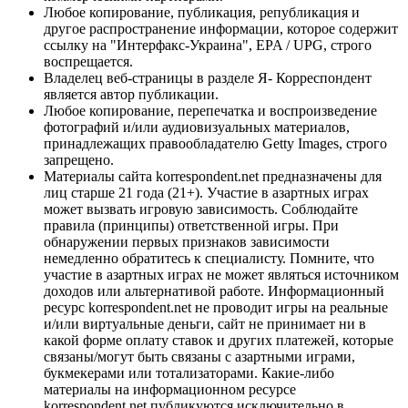
Любое копирование, публикация, републикация и
другое распространение информации, которое содержит
ссылку на "Интерфакс-Украина", EPA / UPG, строго
воспрещается.
Владелец веб-страницы в разделе Я- Корреспондент
является автор публикации.
Любое копирование, перепечатка и воспроизведение
фотографий и/или аудиовизуальных материалов,
принадлежащих правообладателю Getty Images, строго
запрещено.
Материалы сайта korrespondent.net предназначены для
лиц старше 21 года (21+). Участие в азартных играх
может вызвать игровую зависимость. Соблюдайте
правила (принципы) ответственной игры. При
обнаружении первых признаков зависимости
немедленно обратитесь к специалисту. Помните, что
участие в азартных играх не может являться источником
доходов или альтернативой работе. Информационный
ресурс korrespondent.net не проводит игры на реальные
и/или виртуальные деньги, сайт не принимает ни в
какой форме оплату ставок и других платежей, которые
связаны/могут быть связаны с азартными играми,
букмекерами или тотализаторами. Какие-либо
материалы на информационном ресурсе
korrespondent.net публикуются исключительно в