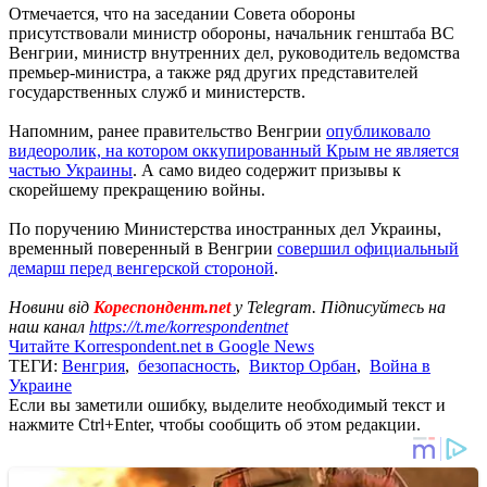
Отмечается, что на заседании Совета обороны
присутствовали министр обороны, начальник генштаба ВС
Венгрии, министр внутренних дел, руководитель ведомства
премьер-министра, а также ряд других представителей
государственных служб и министерств.
Напомним, ранее правительство Венгрии
опубликовало
видеоролик, на котором оккупированный Крым не является
частью Украины
. А само видео содержит призывы к
скорейшему прекращению войны.
По поручению Министерства иностранных дел Украины,
временный поверенный в Венгрии
совершил официальный
демарш перед венгерской стороной
.
Новини від
Кореспондент.net
у Telegram. Підписуйтесь на
наш канал
https://t.me/korrespondentnet
Читайте Korrespondent.net в Google News
ТЕГИ:
Венгрия
,
безопасность
,
Виктор Орбан
,
Война в
Украине
Если вы заметили ошибку, выделите необходимый текст и
нажмите Ctrl+Enter, чтобы сообщить об этом редакции.