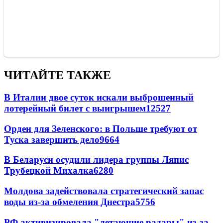
ЧИТАЙТЕ ТАКЖЕ
В Италии двое суток искали выброшенный
лотерейный билет с выигрышем
12527
Орден для Зеленского: в Польше требуют от
Туска завершить дело
9664
В Беларуси осудили лидера группы Ляпис
Трубецкой Михалка
6280
Молдова задействовала стратегический запас
воды из-за обмеления Днестра
5756
РФ активизировала "летающие радары" из-за