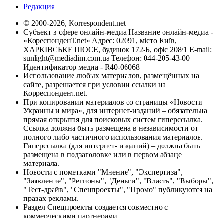
Редакция
© 2000-2026, Korrespondent.net
Субъект в сфере онлайн-медиа Название онлайн-медиа -
«КореспонденТ.net» Адрес: 02091, місто Київ,
ХАРКІВСЬКЕ ШОСЕ, будинок 172-Б, офіс 208/1 E-mail:
sunlight@mediadim.com.ua
Телефон: 044-205-43-00
Идентификатор медиа - R40-06068
Использование любых материалов, размещённых на
сайте, разрешается при условии ссылки на
Корреспондент.net.
При копировании материалов со страницы «Новости
Украины и мира», для интернет-изданий – обязательна
прямая открытая для поисковых систем гиперссылка.
Ссылка должна быть размещена в независимости от
полного либо частичного использования материалов.
Гиперссылка (для интернет- изданий) – должна быть
размещена в подзаголовке или в первом абзаце
материала.
Новости с пометками "Мнение", "Экспертиза",
"Заявление", "Регионы", "Деньги", "Власть", "Выборы",
"Тест-драйв", "Спецпроекты", "Промо" публикуются на
правах рекламы.
Раздел Спецпроекты создается совместно с
коммерческими партнерами.