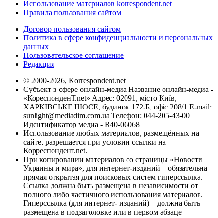
Использование материалов korrespondent.net
Правила пользования сайтом
Договор пользования сайтом
Политика в сфере конфиденциальности и персональных
данных
Пользовательское соглашение
Редакция
© 2000-2026, Korrespondent.net
Субъект в сфере онлайн-медиа Название онлайн-медиа -
«КореспонденТ.net» Адрес: 02091, місто Київ,
ХАРКІВСЬКЕ ШОСЕ, будинок 172-Б, офіс 208/1 E-mail:
sunlight@mediadim.com.ua
Телефон: 044-205-43-00
Идентификатор медиа - R40-06068
Использование любых материалов, размещённых на
сайте, разрешается при условии ссылки на
Корреспондент.net.
При копировании материалов со страницы «Новости
Украины и мира», для интернет-изданий – обязательна
прямая открытая для поисковых систем гиперссылка.
Ссылка должна быть размещена в независимости от
полного либо частичного использования материалов.
Гиперссылка (для интернет- изданий) – должна быть
размещена в подзаголовке или в первом абзаце