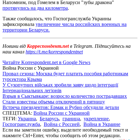
Напомним, под Гомелем в Беларуси "зубы дракона"
протянулись на два километра
.
Также сообщалось, что Госпогранслужба Украины
зафиксировала
увеличение числа российских военных на
территории Беларуси.
Новини від
Корреспондент.net
в Telegram. Підписуйтесь на
наш канал
https://t.me/korrespondentnet
Читайте Korrespondent.net в Google News
Война России с Украиной
Провал сезона: Москва будет платить пособия работникам
турсектора Крыма
У Сухопутних військах зробили заяву щодо інтеграції
Інтернаціональних легіонів
Взрыв в Сыктывкаре: возросло количество пострадавших
Стали известны объемы отключений в пятницу
Встреча президентов: Ермак и Рубио обсудили детали
СПЕЦТЕМА:
Война России с Украиной
ТЕГИ:
Украина
,
Беларусь
,
граница
,
укрепление
,
Госпогранслужба
,
Война с Россией
,
Война в Украине
Если вы заметили ошибку, выделите необходимый текст и
нажмите Ctrl+Enter, чтобы сообщить об этом редакции.