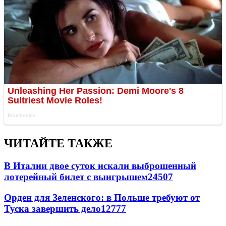
ЧИТАЙТЕ ТАКЖЕ
В Италии двое суток искали выброшенный
лотерейный билет с выигрышем
24507
Орден для Зеленского: в Польше требуют от
Туска завершить дело
12777