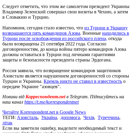
Следует отметить, что этим же самолетом президент Украины
Владимир Зеленский совершал свои визиты в Чехию, а затем
в Словакию и Турцию.
Напомним, сегодня стало известно, что
из Турции в Украину
возвращаются пять командиров Азова
. Военные
находились в
Турции после освобождения из российского плена,
откуда
были возвращены 21 сентября 2022 года. Согласно
договоренностям, до конца войны пятеро командиров Азова
должны оставаться в Турции под личными гарантиями
защиты и безопасности президента страны Эрдогана.
Россия заявила, что возвращение командиров защитников
Азовстали является нарушением договоренностей со стороны
Турции и Украины.
Кремль никто не ставил в известность
о
передаче Украине "азовцев".
Новини від
Корреспондент.net
в Telegram. Підписуйтесь на
наш канал
https://t.me/korrespondentnet
Читайте Korrespondent.net в Google News
ТЕГИ:
Азовсталь
,
Україна
,
допомога
,
Чехія
,
Туреччина
,
літак
Если вы заметили ошибку, выделите необходимый текст и