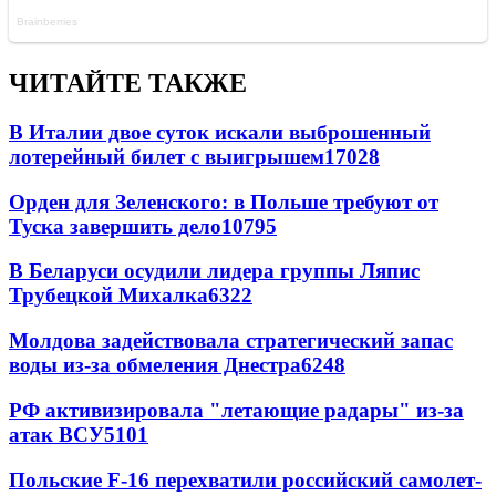
ЧИТАЙТЕ ТАКЖЕ
В Италии двое суток искали выброшенный
лотерейный билет с выигрышем
17028
Орден для Зеленского: в Польше требуют от
Туска завершить дело
10795
В Беларуси осудили лидера группы Ляпис
Трубецкой Михалка
6322
Молдова задействовала стратегический запас
воды из-за обмеления Днестра
6248
РФ активизировала "летающие радары" из-за
атак ВСУ
5101
Польские F-16 перехватили российский самолет-