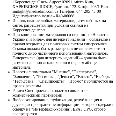
«КореспонденТ.net» Адрес: 02091, місто Київ,
ХАРКІВСЬКЕ ШОСЕ, будинок 172-Б, офіс 208/1 E-mail:
sunlight@mediadim.com.ua
Телефон: 044-205-43-00
Идентификатор медиа - R40-06068
Использование любых материалов, размещённых на
сайте, разрешается при условии ссылки на
Корреспондент.net.
При копировании материалов со страницы «Новости
Украины и мира», для интернет-изданий – обязательна
прямая открытая для поисковых систем гиперссылка.
Ссылка должна быть размещена в независимости от
полного либо частичного использования материалов.
Гиперссылка (для интернет- изданий) – должна быть
размещена в подзаголовке или в первом абзаце
материала.
Новости с пометками "Мнение", "Экспертиза",
"Заявление", "Регионы", "Деньги", "Власть", "Выборы",
"Тест-драйв", "Спецпроекты", "Промо" публикуются на
правах рекламы.
Раздел Спецпроекты создается совместно с
коммерческими партнерами.
Любое копирование, публикация, републикация и
другое распространение информации, которое содержит
ссылку на "Интерфакс-Украина", EPA / UPG, строго
воспрещается.