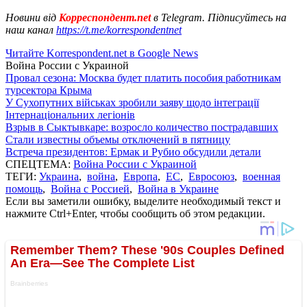
Новини від
Корреспондент.net
в Telegram. Підписуйтесь на
наш канал
https://t.me/korrespondentnet
Читайте Korrespondent.net в Google News
Война России с Украиной
Провал сезона: Москва будет платить пособия работникам
турсектора Крыма
У Сухопутних військах зробили заяву щодо інтеграції
Інтернаціональних легіонів
Взрыв в Сыктывкаре: возросло количество пострадавших
Стали известны объемы отключений в пятницу
Встреча президентов: Ермак и Рубио обсудили детали
СПЕЦТЕМА:
Война России с Украиной
ТЕГИ:
Украина
,
война
,
Европа
,
ЕС
,
Евросоюз
,
военная
помощь
,
Война с Россией
,
Война в Украине
Если вы заметили ошибку, выделите необходимый текст и
нажмите Ctrl+Enter, чтобы сообщить об этом редакции.