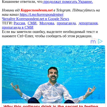
Кишиневе ответили, что
продолжат помогать Украине.
Новини від
Корреспондент.net
в Telegram. Підписуйтесь на
наш канал
https://t.me/korrespondentnet
Читайте Korrespondent.net в Google News
ТЕГИ:
Россия
,
СМИ
,
Молдова
,
пропаганда
,
депортация
,
пропаганда в СМИ
Если вы заметили ошибку, выделите необходимый текст и
нажмите Ctrl+Enter, чтобы сообщить об этом редакции.