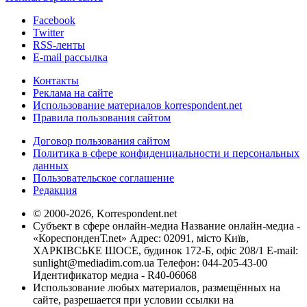
Facebook
Twitter
RSS-ленты
E-mail рассылка
Контакты
Реклама на сайте
Использование материалов korrespondent.net
Правила пользования сайтом
Договор пользования сайтом
Политика в сфере конфиденциальности и персональных
данных
Пользовательское соглашение
Редакция
© 2000-2026, Korrespondent.net
Субъект в сфере онлайн-медиа Название онлайн-медиа -
«КореспонденТ.net» Адрес: 02091, місто Київ,
ХАРКІВСЬКЕ ШОСЕ, будинок 172-Б, офіс 208/1 E-mail:
sunlight@mediadim.com.ua
Телефон: 044-205-43-00
Идентификатор медиа - R40-06068
Использование любых материалов, размещённых на
сайте, разрешается при условии ссылки на