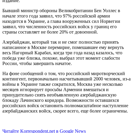
издание.
Бывший министр обороны Великобритании Бен Уоллес в
начале этого года заявил, что 97% российской армии
находится в Украине, а глава вооруженных сил Норвегии
заявил, что численность российских войск у границ его
страны составляет не более 20% от довоенной.
Азербайджан, который так и не смог полностью принять
написанное в Москве перемирие, помешавшее ему вернуть
весь Нагорный Карабах, когда три года назад казалось, что
победа уже близка, похоже, выбрал этот момент слабости
России, чтобы завершить начатое.
На фоне сообщений о том, что российский миротворческий
контингент, первоначально насчитывавший 2000 человек, из-а
войны в Украине также сократился, Москва уже несколько
месяцев игнорирует просьбы Армении вмешаться и
принудительно снять необъявленную азербайджанскую
блокаду Лачинского коридора. Возможности оставшихся
российских войск остановить полномасштабное наступление
азербайджанских войск, скорее всего, еще более ограничены.
Читайте Korrespondent.net в Google News