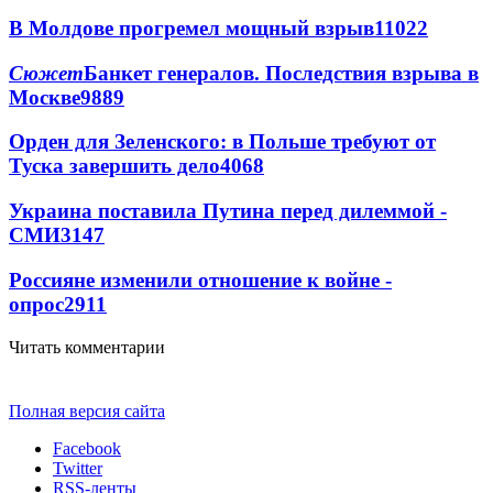
В Молдове прогремел мощный взрыв
11022
Сюжет
Банкет генералов. Последствия взрыва в
Москве
9889
Орден для Зеленского: в Польше требуют от
Туска завершить дело
4068
Украина поставила Путина перед дилеммой -
СМИ
3147
Россияне изменили отношение к войне -
опрос
2911
Читать комментарии
Полная версия сайта
Facebook
Twitter
RSS-ленты