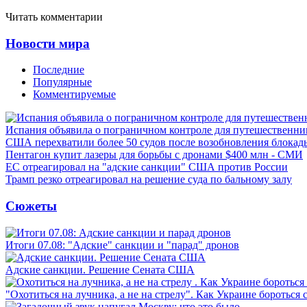
Читать комментарии
Новости мира
Последние
Популярные
Комментируемые
Испания объявила о пограничном контроле для путешественни
США перехватили более 50 судов после возобновления блокад
Пентагон купит лазеры для борьбы с дронами $400 млн - СМИ
ЕС отреагировал на "адские санкции" США против России
Трамп резко отреагировал на решение суда по бальному залу
Сюжеты
Итоги 07.08: "Адские" санкции и "парад" дронов
Адские санкции. Решение Сената США
"Охотиться на лучника, а не на стрелу". Как Украине бороться 