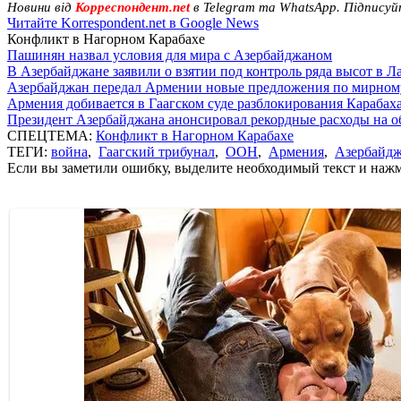
Новини від
Корреспондент.net
в Telegram та WhatsApp. Підписуй
Читайте Korrespondent.net в Google News
Конфликт в Нагорном Карабахе
Пашинян назвал условия для мира с Азербайджаном
В Азербайджане заявили о взятии под контроль ряда высот в Л
Азербайджан передал Армении новые предложения по мирном
Армения добивается в Гаагском суде разблокирования Карабах
Президент Азербайджана анонсировал рекордные расходы на о
СПЕЦТЕМА:
Конфликт в Нагорном Карабахе
ТЕГИ:
война
,
Гаагский трибунал
,
ООН
,
Армения
,
Азербайд
Если вы заметили ошибку, выделите необходимый текст и нажми