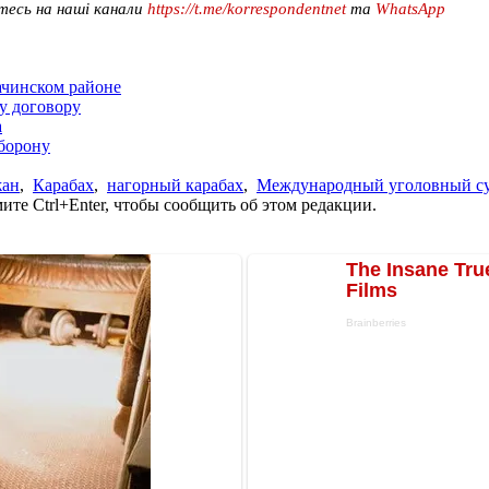
тесь на наші канали
https://t.me/korrespondentnet
та
WhatsApp
ачинском районе
у договору
а
борону
жан
,
Карабах
,
нагорный карабах
,
Международный уголовный с
те Ctrl+Enter, чтобы сообщить об этом редакции.