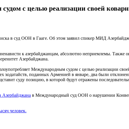
судом с целью реализации своей коварн
иска в суд ООН в Гааге. Об этом заявил спикер МИД Азербайд
 ненависти к азербайджанцам, абсолютно неприемлемы. Также он
веренитет Азербайджана.
злоупотребляет Международным судом с целью реализации своей 
рех ходатайств, поданных Арменией в январе, два были отклонен
дставит суду позицию, в которой будут отражены последовател
в Азербайджана
в Международный суд ООН о нарушении Конвен
ысяч человек.