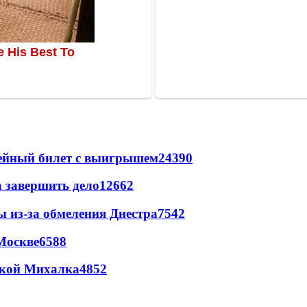
рейный билет с выигрышем
24390
а завершить дело
12662
ы из-за обмеления Днестра
7542
Москве
6588
цкой Михалка
4852