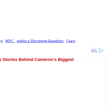
уд
,
МУС
,
война в Нагорном Карабахе
,
Гаага