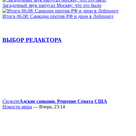
Загадочный звук напугал Москву: что это было
Итоги 06.08: Санкции против РФ и дрон в Лейпциге
ВЫБОР РЕДАКТОРА
Сюжет
Адские санкции. Решение Сената США
Новости мира
— Вчера, 23:14