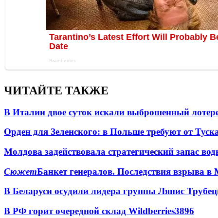
ЧИТАЙТЕ ТАКЖЕ
В Италии двое суток искали выброшенный лоте
Орден для Зеленского: в Польше требуют от Туск
Молдова задействовала стратегический запас вод
Сюжет
Банкет генералов. Последствия взрыва в 
В Беларуси осудили лидера группы Ляпис Трубе
В РФ горит очередной склад Wildberries
3896