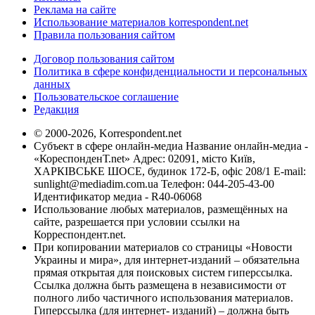
Реклама на сайте
Использование материалов korrespondent.net
Правила пользования сайтом
Договор пользования сайтом
Политика в сфере конфиденциальности и персональных
данных
Пользовательское соглашение
Редакция
© 2000-2026, Korrespondent.net
Субъект в сфере онлайн-медиа Название онлайн-медиа -
«КореспонденТ.net» Адрес: 02091, місто Київ,
ХАРКІВСЬКЕ ШОСЕ, будинок 172-Б, офіс 208/1 E-mail:
sunlight@mediadim.com.ua
Телефон: 044-205-43-00
Идентификатор медиа - R40-06068
Использование любых материалов, размещённых на
сайте, разрешается при условии ссылки на
Корреспондент.net.
При копировании материалов со страницы «Новости
Украины и мира», для интернет-изданий – обязательна
прямая открытая для поисковых систем гиперссылка.
Ссылка должна быть размещена в независимости от
полного либо частичного использования материалов.
Гиперссылка (для интернет- изданий) – должна быть