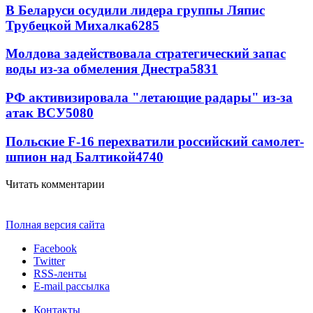
В Беларуси осудили лидера группы Ляпис
Трубецкой Михалка
6285
Молдова задействовала стратегический запас
воды из-за обмеления Днестра
5831
РФ активизировала "летающие радары" из-за
атак ВСУ
5080
Польские F-16 перехватили российский самолет-
шпион над Балтикой
4740
Читать комментарии
Полная версия сайта
Facebook
Twitter
RSS-ленты
E-mail рассылка
Контакты