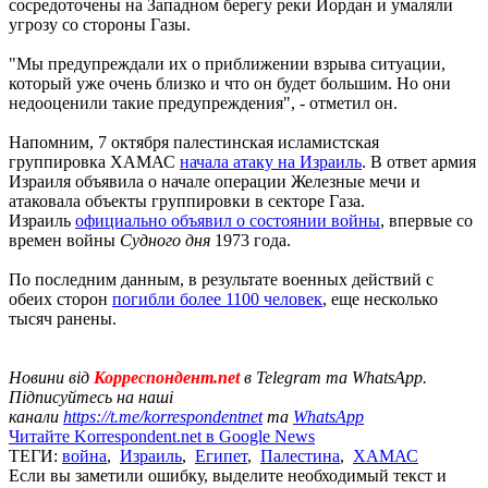
сосредоточены на Западном берегу реки Иордан и умаляли
угрозу со стороны Газы.
"Мы предупреждали их о приближении взрыва ситуации,
который уже очень близко и что он будет большим. Но они
недооценили такие предупреждения", - отметил он.
Напомним, 7 октября палестинская исламистская
группировка ХАМАС
начала атаку на Израиль
. В ответ армия
Израиля объявила о начале операции Железные мечи и
атаковала объекты группировки в секторе Газа.
Израиль
официально объявил о состоянии войны
, впервые со
времен войны
Судного дня
1973 года.
По последним данным, в результате военных действий с
обеих сторон
погибли более 1100 человек
, еще несколько
тысяч ранены.
Новини від
Корреспондент.net
в Telegram та WhatsApp.
Підписуйтесь на наші
канали
https://t.me/korrespondentnet
та
WhatsApp
Читайте Korrespondent.net в Google News
ТЕГИ:
война
,
Израиль
,
Египет
,
Палестина
,
ХАМАС
Если вы заметили ошибку, выделите необходимый текст и