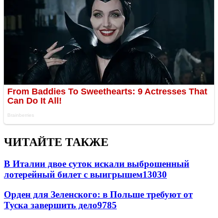
ЧИТАЙТЕ ТАКЖЕ
В Италии двое суток искали выброшенный
лотерейный билет с выигрышем
13030
Орден для Зеленского: в Польше требуют от
Туска завершить дело
9785