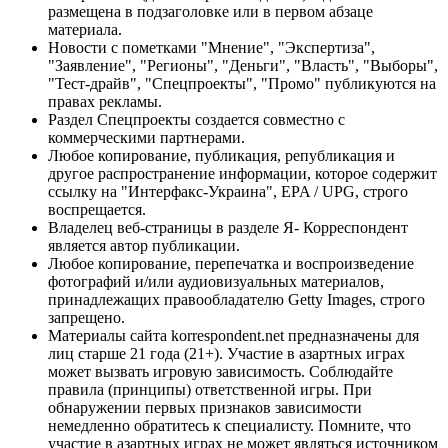
размещена в подзаголовке или в первом абзаце
материала.
Новости с пометками "Мнение", "Экспертиза",
"Заявление", "Регионы", "Деньги", "Власть", "Выборы",
"Тест-драйв", "Спецпроекты", "Промо" публикуются на
правах рекламы.
Раздел Спецпроекты создается совместно с
коммерческими партнерами.
Любое копирование, публикация, републикация и
другое распространение информации, которое содержит
ссылку на "Интерфакс-Украина", EPA / UPG, строго
воспрещается.
Владелец веб-страницы в разделе Я- Корреспондент
является автор публикации.
Любое копирование, перепечатка и воспроизведение
фотографий и/или аудиовизуальных материалов,
принадлежащих правообладателю Getty Images, строго
запрещено.
Материалы сайта korrespondent.net предназначены для
лиц старше 21 года (21+). Участие в азартных играх
может вызвать игровую зависимость. Соблюдайте
правила (принципы) ответственной игры. При
обнаружении первых признаков зависимости
немедленно обратитесь к специалисту. Помните, что
участие в азартных играх не может являться источником