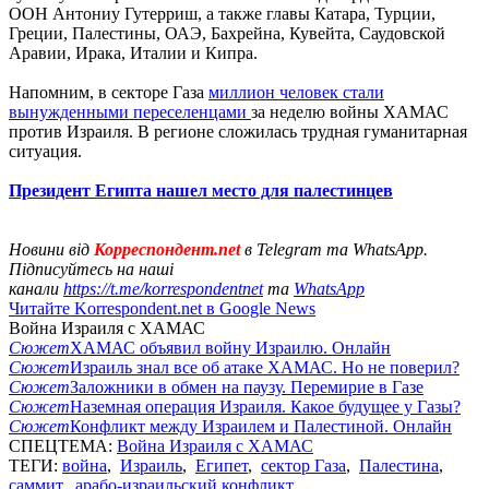
ООН Антониу Гутерриш, а также главы Катара, Турции,
Греции, Палестины, ОАЭ, Бахрейна, Кувейта, Саудовской
Аравии, Ирака, Италии и Кипра.
Напомним, в секторе Газа
миллион человек стали
вынужденными переселенцами
за неделю войны ХАМАС
против Израиля. В регионе сложилась трудная гуманитарная
ситуация.
Президент Египта нашел место для палестинцев
Новини від
Корреспондент.net
в Telegram та WhatsApp.
Підписуйтесь на наші
канали
https://t.me/korrespondentnet
та
WhatsApp
Читайте Korrespondent.net в Google News
Война Израиля с ХАМАС
Сюжет
ХАМАС объявил войну Израилю. Онлайн
Сюжет
Израиль знал все об атаке ХАМАС. Но не поверил?
Сюжет
Заложники в обмен на паузу. Перемирие в Газе
Сюжет
Наземная операция Израиля. Какое будущее у Газы?
Сюжет
Конфликт между Израилем и Палестиной. Онлайн
СПЕЦТЕМА:
Война Израиля с ХАМАС
ТЕГИ:
война
,
Израиль
,
Египет
,
сектор Газа
,
Палестина
,
саммит
,
арабо-израильский конфликт