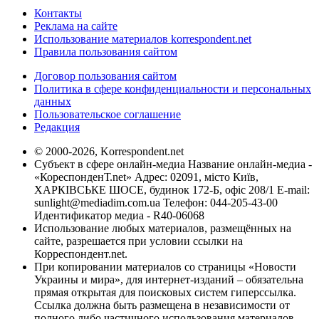
Контакты
Реклама на сайте
Использование материалов korrespondent.net
Правила пользования сайтом
Договор пользования сайтом
Политика в сфере конфиденциальности и персональных
данных
Пользовательское соглашение
Редакция
© 2000-2026, Korrespondent.net
Субъект в сфере онлайн-медиа Название онлайн-медиа -
«КореспонденТ.net» Адрес: 02091, місто Київ,
ХАРКІВСЬКЕ ШОСЕ, будинок 172-Б, офіс 208/1 E-mail:
sunlight@mediadim.com.ua
Телефон: 044-205-43-00
Идентификатор медиа - R40-06068
Использование любых материалов, размещённых на
сайте, разрешается при условии ссылки на
Корреспондент.net.
При копировании материалов со страницы «Новости
Украины и мира», для интернет-изданий – обязательна
прямая открытая для поисковых систем гиперссылка.
Ссылка должна быть размещена в независимости от
полного либо частичного использования материалов.