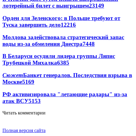
лотерейный билет с выигрышем
23149
Орден для Зеленского: в Польше требуют от
Туска завершить дело
12216
Молдова задействовала стратегический запас
воды из-за обмеления Днестра
7448
В Беларуси осудили лидера группы Ляпис
Трубецкой Михалка
6385
Сюжет
Банкет генералов. Последствия взрыва в
Москве
5169
РФ активизировала "летающие радары" из-за
атак ВСУ
5153
Читать комментарии
Полная версия сайта