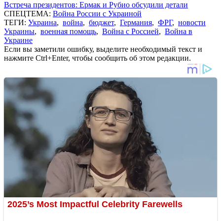
Встреча президентов: Ермак и Рубио обсудили детали
СПЕЦТЕМА:
Война России с Украиной
ТЕГИ:
Украина
,
война
,
бюджет
,
Германия
,
ФРГ
,
новости
Украины
,
военная помощь
,
Война с Россией
,
Война в
Украине
Если вы заметили ошибку, выделите необходимый текст и
нажмите Ctrl+Enter, чтобы сообщить об этом редакции.