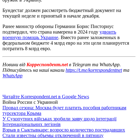
Бундестаг должен рассмотреть бюджетный документ на
текущей неделе и принятый в начале декабря.
Ранее министр обороны Германии Борис Писториус
подтвердил, что страна намерена в 2024 году
удвоить
военную помощь Украине
. Вместо ранее заложенных в
федеральном бюджете 4 млрд евро на эти цели планируется
потратить 8 млрд евро.
Новини від
Корреспондент.net
в Telegram та WhatsApp.
Підписуйтесь на наші канали
https://t.me/korrespondentnet
та
WhatsApp
Читайте Korrespondent.net в Google News
Война России с Украиной
Провал сезона: Москва будет платить пособия работникам
турсектора Крыма
У Сухопутних військах зробили заяву щодо інтеграції
Інтернаціональних легіонів
Взрыв в Сыктывкаре: возросло количество пострадавших
Стали известны объемы отключений в пятницу