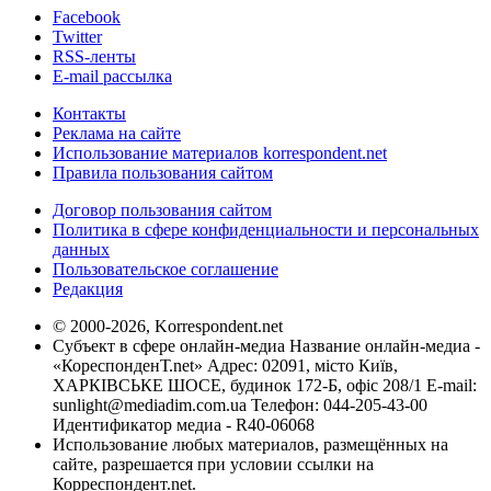
Facebook
Twitter
RSS-ленты
E-mail рассылка
Контакты
Реклама на сайте
Использование материалов korrespondent.net
Правила пользования сайтом
Договор пользования сайтом
Политика в сфере конфиденциальности и персональных
данных
Пользовательское соглашение
Редакция
© 2000-2026, Korrespondent.net
Субъект в сфере онлайн-медиа Название онлайн-медиа -
«КореспонденТ.net» Адрес: 02091, місто Київ,
ХАРКІВСЬКЕ ШОСЕ, будинок 172-Б, офіс 208/1 E-mail:
sunlight@mediadim.com.ua
Телефон: 044-205-43-00
Идентификатор медиа - R40-06068
Использование любых материалов, размещённых на
сайте, разрешается при условии ссылки на
Корреспондент.net.