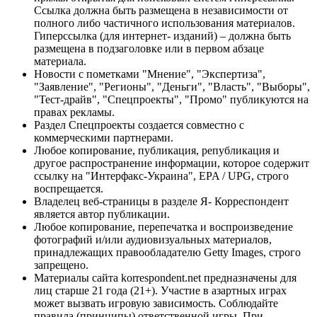
Ссылка должна быть размещена в независимости от
полного либо частичного использования материалов.
Гиперссылка (для интернет- изданий) – должна быть
размещена в подзаголовке или в первом абзаце
материала.
Новости с пометками "Мнение", "Экспертиза",
"Заявление", "Регионы", "Деньги", "Власть", "Выборы",
"Тест-драйв", "Спецпроекты", "Промо" публикуются на
правах рекламы.
Раздел Спецпроекты создается совместно с
коммерческими партнерами.
Любое копирование, публикация, републикация и
другое распространение информации, которое содержит
ссылку на "Интерфакс-Украина", EPA / UPG, строго
воспрещается.
Владелец веб-страницы в разделе Я- Корреспондент
является автор публикации.
Любое копирование, перепечатка и воспроизведение
фотографий и/или аудиовизуальных материалов,
принадлежащих правообладателю Getty Images, строго
запрещено.
Материалы сайта korrespondent.net предназначены для
лиц старше 21 года (21+). Участие в азартных играх
может вызвать игровую зависимость. Соблюдайте
правила (принципы) ответственной игры. При