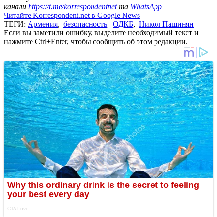
канали
https://t.me/korrespondentnet
та
WhatsApp
Читайте Korrespondent.net в Google News
ТЕГИ:
Армения
,
безопасность
,
ОДКБ
,
Никол Пашинян
Если вы заметили ошибку, выделите необходимый текст и
нажмите Ctrl+Enter, чтобы сообщить об этом редакции.