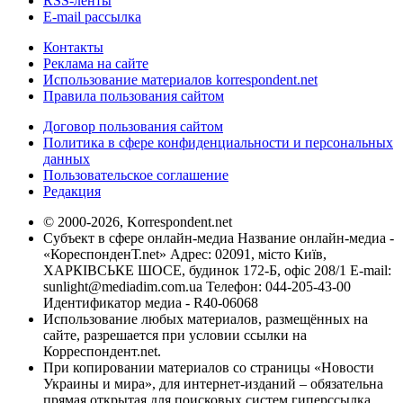
RSS-ленты
E-mail рассылка
Контакты
Реклама на сайте
Использование материалов korrespondent.net
Правила пользования сайтом
Договор пользования сайтом
Политика в сфере конфиденциальности и персональных
данных
Пользовательское соглашение
Редакция
© 2000-2026, Korrespondent.net
Субъект в сфере онлайн-медиа Название онлайн-медиа -
«КореспонденТ.net» Адрес: 02091, місто Київ,
ХАРКІВСЬКЕ ШОСЕ, будинок 172-Б, офіс 208/1 E-mail:
sunlight@mediadim.com.ua
Телефон: 044-205-43-00
Идентификатор медиа - R40-06068
Использование любых материалов, размещённых на
сайте, разрешается при условии ссылки на
Корреспондент.net.
При копировании материалов со страницы «Новости
Украины и мира», для интернет-изданий – обязательна
прямая открытая для поисковых систем гиперссылка.