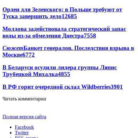
Орден для Зеленского: в Польше требуют от
Туска завершить дело
12685
Молдова задействовала стратегический запас
воды из-за обмеления Днестра
7558
Сюжет
Банкет генералов. Последствия взрыва в
Москве
6772
В Беларуси осудили лидера группы Ляпис
Трубецкой Михалка
4855
В РФ горит очередной склад Wildberries
3901
Читать комментарии
Полная версия сайта
Facebook
Twitter