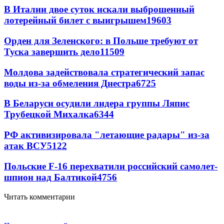
В Италии двое суток искали выброшенный
лотерейный билет с выигрышем
19603
Орден для Зеленского: в Польше требуют от
Туска завершить дело
11509
Молдова задействовала стратегический запас
воды из-за обмеления Днестра
6725
В Беларуси осудили лидера группы Ляпис
Трубецкой Михалка
6344
РФ активизировала "летающие радары" из-за
атак ВСУ
5122
Польские F-16 перехватили российский самолет-
шпион над Балтикой
4756
Читать комментарии