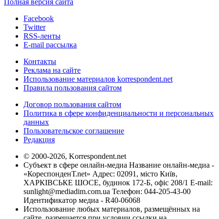
Полная версия сайта
Facebook
Twitter
RSS-ленты
E-mail рассылка
Контакты
Реклама на сайте
Использование материалов korrespondent.net
Правила пользования сайтом
Договор пользования сайтом
Политика в сфере конфиденциальности и персональных
данных
Пользовательское соглашение
Редакция
© 2000-2026, Korrespondent.net
Субъект в сфере онлайн-медиа Название онлайн-медиа -
«КореспонденТ.net» Адрес: 02091, місто Київ,
ХАРКІВСЬКЕ ШОСЕ, будинок 172-Б, офіс 208/1 E-mail:
sunlight@mediadim.com.ua
Телефон: 044-205-43-00
Идентификатор медиа - R40-06068
Использование любых материалов, размещённых на
сайте, разрешается при условии ссылки на