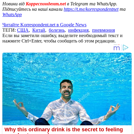
Новини від
Корреспондент.net
в Telegram та WhatsApp.
Підписуйтесь на наші канали
https://t.me/korrespondentnet
та
WhatsApp
Читайте Korrespondent.net в Google News
ТЕГИ:
США
,
Китай
,
болезнь
,
инфекция
,
пневмония
Если вы заметили ошибку, выделите необходимый текст и
нажмите Ctrl+Enter, чтобы сообщить об этом редакции.