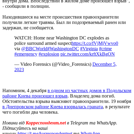
внутри дома. Впоследствии в жилом доме произошел взрыв",
- сообщили в полиции.
Находившиеся на месте происшествия правоохранители
получили легкие травмы. Был ли подозреваемый ранен или
задержан, не сообщается.
WATCH: Home near Washington DC explodes as
police surround armed suspect
https://t.co/fVjMjVwvo0
via
@BBCWorld
#WashingtonDC
#Virginia
#crime
#emergency
#explosion
pic.twitter.com/krftXkBgON
— Video Forensics (@Video_Forensics)
December 5,
2023
Напомним, 4 декабря
в одном из частных домов в Подольском
районе Киева произошел взрыв
. Владелец дома погиб.
Обстоятельства взрыва выясняют правоохранители. 19 ноября
в Днепровском районе Киева взорвалась граната
, в результате
чего погибли два человека.
Новини від
Корреспондент.net
в Telegram та WhatsApp.
Підписуйтесь на наші
канали
https://t.me/korrespondentnet
та
WhatsApp