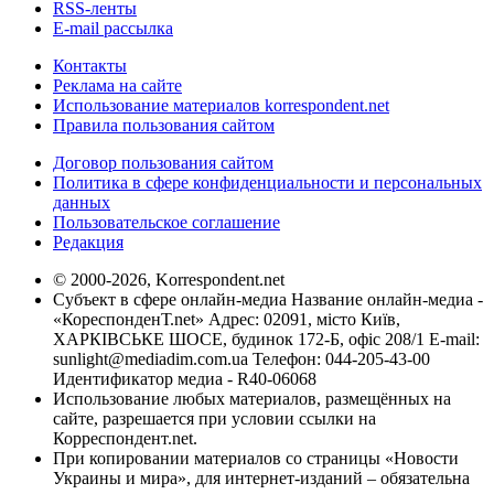
RSS-ленты
E-mail рассылка
Контакты
Реклама на сайте
Использование материалов korrespondent.net
Правила пользования сайтом
Договор пользования сайтом
Политика в сфере конфиденциальности и персональных
данных
Пользовательское соглашение
Редакция
© 2000-2026, Korrespondent.net
Субъект в сфере онлайн-медиа Название онлайн-медиа -
«КореспонденТ.net» Адрес: 02091, місто Київ,
ХАРКІВСЬКЕ ШОСЕ, будинок 172-Б, офіс 208/1 E-mail:
sunlight@mediadim.com.ua
Телефон: 044-205-43-00
Идентификатор медиа - R40-06068
Использование любых материалов, размещённых на
сайте, разрешается при условии ссылки на
Корреспондент.net.
При копировании материалов со страницы «Новости
Украины и мира», для интернет-изданий – обязательна