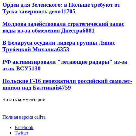
Орден для Зеленского: в Польше требуют от
Туска завершить дело
11705
Молдова задействовала стратегический запас
воды из-за обмеления Днестра
6881
В Беларуси осудили лидера группы Ляпис
Трубецкой Михалка
6353
РФ активизировала "летающие радары" из-за
атак ВСУ
5130
Польские F-16 перехватили российский самолет-
шпион над Балтикой
4759
Читать комментарии
Полная версия сайта
Facebook
Twitter