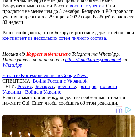
Напомним, Беларусь еще раз продлила совместные с
Вооруженными силами России
военные учения
. Они
продлятся не менее чем до 3 декабря. Беларусь и РФ проводят
учения непрерывно с 29 апреля 2022 года. В общей сложности
83 недели.
Ранее сообщалось, что в Беларуси россияне держат небольшой
контингент из нескольких сотен личного состава.
Новини від
Корреспондент.net
в Telegram та WhatsApp.
Підписуйтесь на наші канали
https://t.me/korrespondentnet
та
WhatsApp
Читайте Korrespondent.net в Google News
СПЕЦТЕМА:
Война России с Украиной
ТЕГИ:
Россия
,
Беларусь
,
военные
,
ротация
,
новости
Украины
,
Война в Украине
Если вы заметили ошибку, выделите необходимый текст и
нажмите Ctrl+Enter, чтобы сообщить об этом редакции.