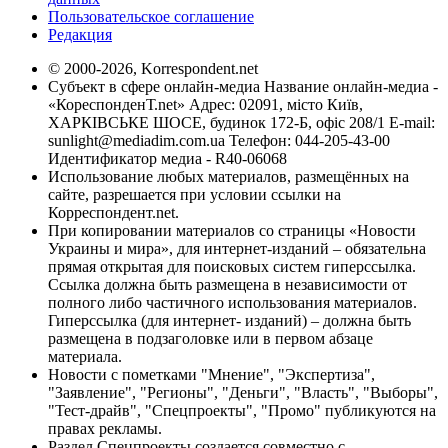
Пользовательское соглашение
Редакция
© 2000-2026, Korrespondent.net
Субъект в сфере онлайн-медиа Название онлайн-медиа -
«КореспонденТ.net» Адрес: 02091, місто Київ,
ХАРКІВСЬКЕ ШОСЕ, будинок 172-Б, офіс 208/1 E-mail:
sunlight@mediadim.com.ua
Телефон: 044-205-43-00
Идентификатор медиа - R40-06068
Использование любых материалов, размещённых на
сайте, разрешается при условии ссылки на
Корреспондент.net.
При копировании материалов со страницы «Новости
Украины и мира», для интернет-изданий – обязательна
прямая открытая для поисковых систем гиперссылка.
Ссылка должна быть размещена в независимости от
полного либо частичного использования материалов.
Гиперссылка (для интернет- изданий) – должна быть
размещена в подзаголовке или в первом абзаце
материала.
Новости с пометками "Мнение", "Экспертиза",
"Заявление", "Регионы", "Деньги", "Власть", "Выборы",
"Тест-драйв", "Спецпроекты", "Промо" публикуются на
правах рекламы.
Раздел Спецпроекты создается совместно с