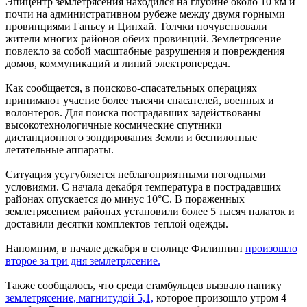
Эпицентр землетрясения находился на глубине около 10 км и
почти на административном рубеже между двумя горными
провинциями Ганьсу и Цинхай. Толчки почувствовали
жители многих районов обеих провинций. Землетрясение
повлекло за собой масштабные разрушения и повреждения
домов, коммуникаций и линий электропередач.
Как сообщается, в поисково-спасательных операциях
принимают участие более тысячи спасателей, военных и
волонтеров. Для поиска пострадавших задействованы
высокотехнологичные космические спутники
дистанционного зондирования Земли и беспилотные
летательные аппараты.
Ситуация усугубляется неблагоприятными погодными
условиями. С начала декабря температура в пострадавших
районах опускается до минус 10°С. В пораженных
землетрясением районах установили более 5 тысяч палаток и
доставили десятки комплектов теплой одежды.
Напомним, в начале декабря в столице Филиппин
произошло
второе за три дня землетрясение.
Также сообщалось, что среди стамбульцев вызвало панику
землетрясение, магнитудой 5,1,
которое произошло утром 4