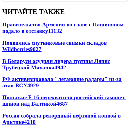
ЧИТАЙТЕ ТАКЖЕ
Правительство Армении во главе с Пашиняном
подало в отставку
11132
Появились спутниковые снимки складов
Wildberries
9027
В Беларуси осудили лидера группы Ляпис
Трубецкой Михалка
4942
РФ активизировала "летающие радары" из-за
атак ВСУ
4929
Польские F-16 перехватили российский самолет-
шпион над Балтикой
4687
Россия собрала рекордный нефтяной конвой в
Арктике
4210