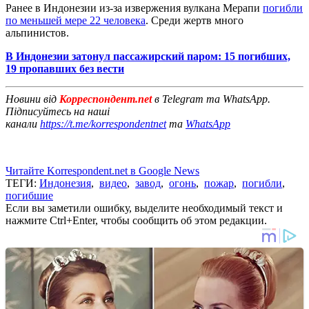
Ранее в Индонезии из-за извержения вулкана Мерапи
погибли
по меньшей мере 22 человека
. Среди жертв много
альпинистов.
В Индонезии затонул пассажирский паром: 15 погибших,
19 пропавших без вести
Новини від
Корреспондент.net
в Telegram та WhatsApp.
Підписуйтесь на наші
канали
https://t.me/korrespondentnet
та
WhatsApp
Читайте Korrespondent.net в Google News
ТЕГИ:
Индонезия
,
видео
,
завод
,
огонь
,
пожар
,
погибли
,
погибшие
Если вы заметили ошибку, выделите необходимый текст и
нажмите Ctrl+Enter, чтобы сообщить об этом редакции.