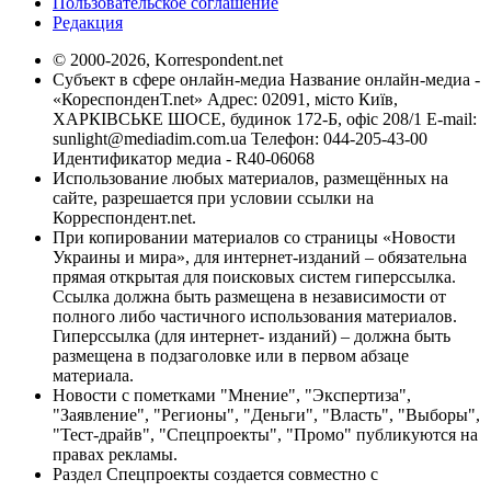
Пользовательское соглашение
Редакция
© 2000-2026, Korrespondent.net
Субъект в сфере онлайн-медиа Название онлайн-медиа -
«КореспонденТ.net» Адрес: 02091, місто Київ,
ХАРКІВСЬКЕ ШОСЕ, будинок 172-Б, офіс 208/1 E-mail:
sunlight@mediadim.com.ua
Телефон: 044-205-43-00
Идентификатор медиа - R40-06068
Использование любых материалов, размещённых на
сайте, разрешается при условии ссылки на
Корреспондент.net.
При копировании материалов со страницы «Новости
Украины и мира», для интернет-изданий – обязательна
прямая открытая для поисковых систем гиперссылка.
Ссылка должна быть размещена в независимости от
полного либо частичного использования материалов.
Гиперссылка (для интернет- изданий) – должна быть
размещена в подзаголовке или в первом абзаце
материала.
Новости с пометками "Мнение", "Экспертиза",
"Заявление", "Регионы", "Деньги", "Власть", "Выборы",
"Тест-драйв", "Спецпроекты", "Промо" публикуются на
правах рекламы.
Раздел Спецпроекты создается совместно с