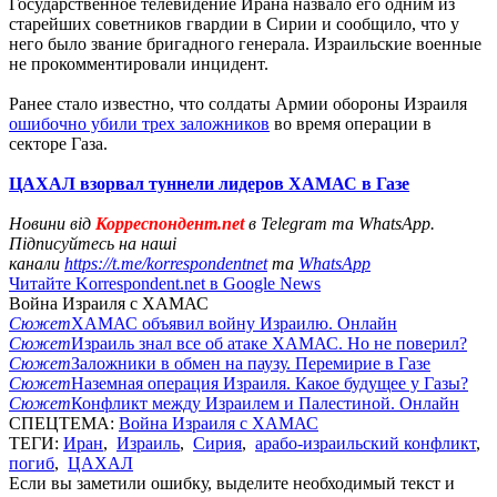
Государственное телевидение Ирана назвало его одним из
старейших советников гвардии в Сирии и сообщило, что у
него было звание бригадного генерала. Израильские военные
не прокомментировали инцидент.
Ранее стало известно, что солдаты Армии обороны Израиля
ошибочно убили трех заложников
во время операции в
секторе Газа.
ЦАХАЛ взорвал туннели лидеров ХАМАС в Газе
Новини від
Корреспондент.net
в Telegram та WhatsApp.
Підписуйтесь на наші
канали
https://t.me/korrespondentnet
та
WhatsApp
Читайте Korrespondent.net в Google News
Война Израиля с ХАМАС
Сюжет
ХАМАС объявил войну Израилю. Онлайн
Сюжет
Израиль знал все об атаке ХАМАС. Но не поверил?
Сюжет
Заложники в обмен на паузу. Перемирие в Газе
Сюжет
Наземная операция Израиля. Какое будущее у Газы?
Сюжет
Конфликт между Израилем и Палестиной. Онлайн
СПЕЦТЕМА:
Война Израиля с ХАМАС
ТЕГИ:
Иран
,
Израиль
,
Сирия
,
арабо-израильский конфликт
,
погиб
,
ЦАХАЛ
Если вы заметили ошибку, выделите необходимый текст и