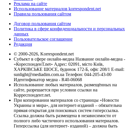
Реклама на сайте
Использование материалов korrespondent.net
Правила пользования сайтом
Договор пользования сайтом
Политика в сфере конфиденциальности и персональных
данных
Пользовательское соглашение
Редакция
© 2000-2026, Korrespondent.net
Субъект в сфере онлайн-медиа Название онлайн-медиа -
«КореспонденТ.net» Адрес: 02091, місто Київ,
ХАРКІВСЬКЕ ШОСЕ, будинок 172-Б, офіс 208/1 E-mail:
sunlight@mediadim.com.ua
Телефон: 044-205-43-00
Идентификатор медиа - R40-06068
Использование любых материалов, размещённых на
сайте, разрешается при условии ссылки на
Корреспондент.net.
При копировании материалов со страницы «Новости
Украины и мира», для интернет-изданий – обязательна
прямая открытая для поисковых систем гиперссылка.
Ссылка должна быть размещена в независимости от
полного либо частичного использования материалов.
Гиперссылка (для интернет- изданий) – должна быть