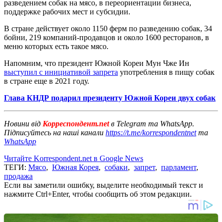
разведением собак на мясо, в переориентации бизнеса,
поддержке рабочих мест и субсидии.
В стране действует около 1150 ферм по разведению собак, 34
бойни, 219 компаний-продавцов и около 1600 ресторанов, в
меню которых есть такое мясо.
Напомним, что президент Южной Кореи Мун Чже Ин
выступил с инициативой запрета
употребления в пищу собак
в стране еще в 2021 году.
Глава КНДР подарил президенту Южной Кореи двух собак
Новини від
Корреспондент.net
в Telegram та WhatsApp.
Підписуйтесь на наші канали
https://t.me/korrespondentnet
та
WhatsApp
Читайте Korrespondent.net в Google News
ТЕГИ:
Мясо
,
Южная Корея
,
собаки
,
запрет
,
парламент
,
продажа
Если вы заметили ошибку, выделите необходимый текст и
нажмите Ctrl+Enter, чтобы сообщить об этом редакции.