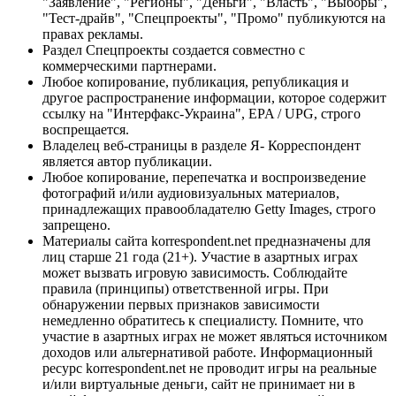
"Заявление", "Регионы", "Деньги", "Власть", "Выборы",
"Тест-драйв", "Спецпроекты", "Промо" публикуются на
правах рекламы.
Раздел Спецпроекты создается совместно с
коммерческими партнерами.
Любое копирование, публикация, републикация и
другое распространение информации, которое содержит
ссылку на "Интерфакс-Украина", EPA / UPG, строго
воспрещается.
Владелец веб-страницы в разделе Я- Корреспондент
является автор публикации.
Любое копирование, перепечатка и воспроизведение
фотографий и/или аудиовизуальных материалов,
принадлежащих правообладателю Getty Images, строго
запрещено.
Материалы сайта korrespondent.net предназначены для
лиц старше 21 года (21+). Участие в азартных играх
может вызвать игровую зависимость. Соблюдайте
правила (принципы) ответственной игры. При
обнаружении первых признаков зависимости
немедленно обратитесь к специалисту. Помните, что
участие в азартных играх не может являться источником
доходов или альтернативой работе. Информационный
ресурс korrespondent.net не проводит игры на реальные
и/или виртуальные деньги, сайт не принимает ни в