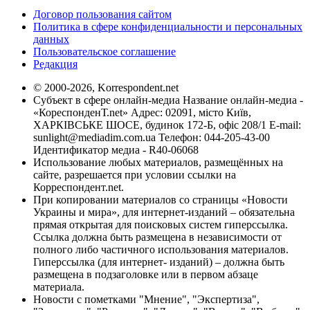
Договор пользования сайтом
Политика в сфере конфиденциальности и персональных
данных
Пользовательское соглашение
Редакция
© 2000-2026, Korrespondent.net
Субъект в сфере онлайн-медиа Название онлайн-медиа -
«КореспонденТ.net» Адрес: 02091, місто Київ,
ХАРКІВСЬКЕ ШОСЕ, будинок 172-Б, офіс 208/1 E-mail:
sunlight@mediadim.com.ua
Телефон: 044-205-43-00
Идентификатор медиа - R40-06068
Использование любых материалов, размещённых на
сайте, разрешается при условии ссылки на
Корреспондент.net.
При копировании материалов со страницы «Новости
Украины и мира», для интернет-изданий – обязательна
прямая открытая для поисковых систем гиперссылка.
Ссылка должна быть размещена в независимости от
полного либо частичного использования материалов.
Гиперссылка (для интернет- изданий) – должна быть
размещена в подзаголовке или в первом абзаце
материала.
Новости с пометками "Мнение", "Экспертиза",