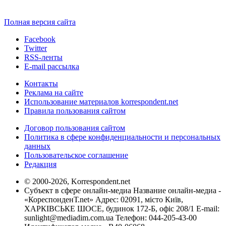
Полная версия сайта
Facebook
Twitter
RSS-ленты
E-mail рассылка
Контакты
Реклама на сайте
Использование материалов korrespondent.net
Правила пользования сайтом
Договор пользования сайтом
Политика в сфере конфиденциальности и персональных
данных
Пользовательское соглашение
Редакция
© 2000-2026, Korrespondent.net
Субъект в сфере онлайн-медиа Название онлайн-медиа -
«КореспонденТ.net» Адрес: 02091, місто Київ,
ХАРКІВСЬКЕ ШОСЕ, будинок 172-Б, офіс 208/1 E-mail:
sunlight@mediadim.com.ua
Телефон: 044-205-43-00