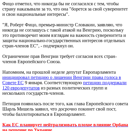
Фицо отметил, что никогда бы не согласился с тем, чтобы
страну наказывали за то, что она "борется за свой суверенитет
и свои национальные интересы".
"Я, Роберт Фицо, премьер-министр Словакии, заявляю, что
никогда не соглашусь с такой атакой на Венгрию, поскольку
это противоречит моим взглядам на важность суверенитета и
защиты национально-государственных интересов отдельных
стран-членов ЕС", - подчеркнул он.
Ограничение прав Венгрии требует согласия всех стран-
членов Европейского Союза.
Напомним, на прошлой неделе депутат Европарламента
инициировал петицию о лишении Венгрии права голоса в
Совете ЕС
9 января. Соответствующую
петицию поддержали
120 евродепутатов
из разных политических групп и
нескольких государств-членов.
Петиция появилась после того, как глава Европейского совета
Шарль Мишель заявил, что досрочно покинет свой пост,
чтобы баллотироваться в Европарламент.
Как ЕС планирует нейтрализовать плохое влияние Орбана
на решение по Украине