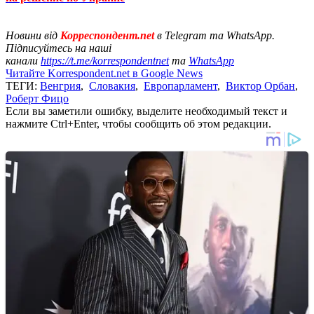
Новини від
Корреспондент.net
в Telegram та WhatsApp.
Підписуйтесь на наші
канали
https://t.me/korrespondentnet
та
WhatsApp
Читайте Korrespondent.net в Google News
ТЕГИ:
Венгрия
,
Словакия
,
Европарламент
,
Виктор Орбан
,
Роберт Фицо
Если вы заметили ошибку, выделите необходимый текст и
нажмите Ctrl+Enter, чтобы сообщить об этом редакции.