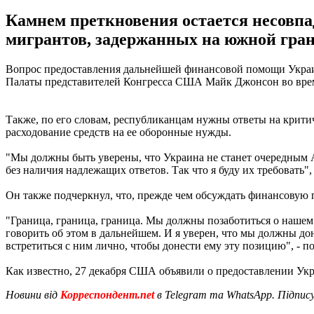
Камнем преткновения остается несовпа
мигрантов, задержанных на южной гран
Вопрос предоставления дальнейшей финансовой помощи Украине
Палаты представителей Конгресса США Майк Джонсон во вр
Также, по его словам, республиканцам нужны ответы на критич
расходование средств на ее оборонные нужды.
"Мы должны быть уверены, что Украина не станет очередным А
без наличия надлежащих ответов. Так что я буду их требовать",
Он также подчеркнул, что, прежде чем обсуждать финансовую
"Граница, граница, граница. Мы должны позаботиться о нашем д
говорить об этом в дальнейшем. И я уверен, что мы должны до
встретиться с ним лично, чтобы донести ему эту позицию", - 
Как известно, 27 декабря США объявили о предоставлении Ук
Новини від
Корреспондент.net
в Telegram та WhatsApp. Підпис