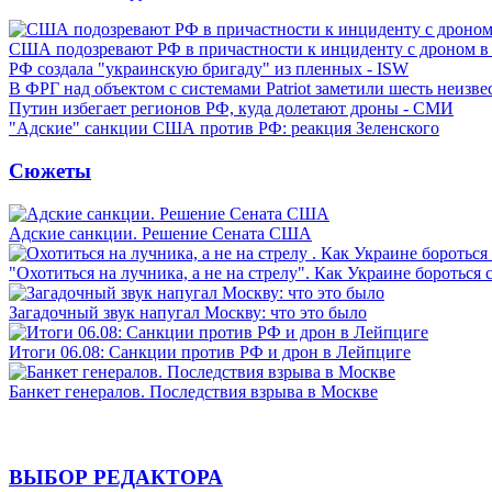
США подозревают РФ в причастности к инциденту с дроном в
РФ создала "украинскую бригаду" из пленных - ISW
В ФРГ над объектом с системами Patriot заметили шесть неизв
Путин избегает регионов РФ, куда долетают дроны - СМИ
"Адские" санкции США против РФ: реакция Зеленского
Сюжеты
Адские санкции. Решение Сената США
"Охотиться на лучника, а не на стрелу". Как Украине бороться 
Загадочный звук напугал Москву: что это было
Итоги 06.08: Санкции против РФ и дрон в Лейпциге
Банкет генералов. Последствия взрыва в Москве
ВЫБОР РЕДАКТОРА