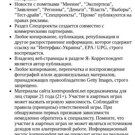
Новости с пометками "Мнение", "Экспертиза",
"Заявление", "Регионы", "Деньги", "Власть", "Выборы",
"Тест-драйв", "Спецпроекты", "Промо" публикуются на
правах рекламы.
Раздел Спецпроекты создается совместно с
коммерческими партнерами.
Любое копирование, публикация, републикация и
другое распространение информации, которое содержит
ссылку на "Интерфакс-Украина", EPA / UPG, строго
воспрещается.
Владелец веб-страницы в разделе Я- Корреспондент
является автор публикации.
Любое копирование, перепечатка и воспроизведение
фотографий и/или аудиовизуальных материалов,
принадлежащих правообладателю Getty Images, строго
запрещено.
Материалы сайта korrespondent.net предназначены для
лиц старше 21 года (21+). Участие в азартных играх
может вызвать игровую зависимость. Соблюдайте
правила (принципы) ответственной игры. При
обнаружении первых признаков зависимости
немедленно обратитесь к специалисту. Помните, что
участие в азартных играх не может являться источником
доходов или альтернативой работе. Информационный
ресурс korrespondent.net не проводит игры на реальные