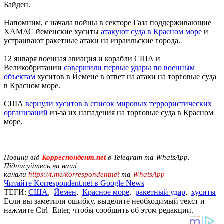
Байден.
Напомним, с начала войны в секторе Газа поддерживающие
ХАМАС йеменские хуситы
атакуют суда в Красном море
и
устраивают ракетные атаки на израильские города.
12 января военная авиация и корабли США и
Великобритании
совершили первые удары по военным
объектам
хуситов в Йемене в ответ на атаки на торговые суда
в Красном море.
США
вернули хуситов в список мировых террористических
организаций
из-за их нападения на торговые суда в Красном
море.
Новини від
Корреспондент.net
в Telegram та WhatsApp.
Підписуйтесь на наші
канали
https://t.me/korrespondentnet
та
WhatsApp
Читайте Korrespondent.net в Google News
ТЕГИ:
США
,
Йемен
,
Красное море
,
ракетный удар
,
хуситы
Если вы заметили ошибку, выделите необходимый текст и
нажмите Ctrl+Enter, чтобы сообщить об этом редакции.