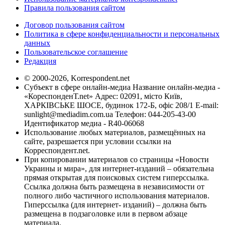
Правила пользования сайтом
Договор пользования сайтом
Политика в сфере конфиденциальности и персональных
данных
Пользовательское соглашение
Редакция
© 2000-2026, Korrespondent.net
Субъект в сфере онлайн-медиа Название онлайн-медиа -
«КореспонденТ.net» Адрес: 02091, місто Київ,
ХАРКІВСЬКЕ ШОСЕ, будинок 172-Б, офіс 208/1 E-mail:
sunlight@mediadim.com.ua
Телефон: 044-205-43-00
Идентификатор медиа - R40-06068
Использование любых материалов, размещённых на
сайте, разрешается при условии ссылки на
Корреспондент.net.
При копировании материалов со страницы «Новости
Украины и мира», для интернет-изданий – обязательна
прямая открытая для поисковых систем гиперссылка.
Ссылка должна быть размещена в независимости от
полного либо частичного использования материалов.
Гиперссылка (для интернет- изданий) – должна быть
размещена в подзаголовке или в первом абзаце
материала.