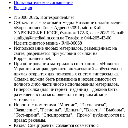
Пользовательское соглашение
Редакция
© 2000-2026, Korrespondent.net
Субъект в сфере онлайн-медиа Название онлайн-медиа -
«КореспонденТ.net» Адрес: 02091, місто Київ,
ХАРКІВСЬКЕ ШОСЕ, будинок 172-Б, офіс 208/1 E-mail:
sunlight@mediadim.com.ua
Телефон: 044-205-43-00
Идентификатор медиа - R40-06068
Использование любых материалов, размещённых на
сайте, разрешается при условии ссылки на
Корреспондент.net.
При копировании материалов со страницы «Новости
Украины и мира», для интернет-изданий – обязательна
прямая открытая для поисковых систем гиперссылка.
Ссылка должна быть размещена в независимости от
полного либо частичного использования материалов.
Гиперссылка (для интернет- изданий) – должна быть
размещена в подзаголовке или в первом абзаце
материала.
Новости с пометками "Мнение", "Экспертиза",
"Заявление", "Регионы", "Деньги", "Власть", "Выборы",
"Тест-драйв", "Спецпроекты", "Промо" публикуются на
правах рекламы.
Раздел Спецпроекты создается совместно с