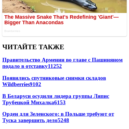
ЧИТАЙТЕ ТАКЖЕ
Правительство Армении во главе с Пашиняном
подало в отставку
11252
Появились спутниковые снимки складов
Wildberries
9102
В Беларуси осудили лидера группы Ляпис
Трубецкой Михалка
6153
Орден для Зеленского: в Польше требуют от
Туска завершить дело
5248