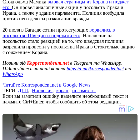
Стокгольма Мамика
вырвал страницы из Корана и поджег
его.
Он провел аналогичные акции у посольств Ирака и
Ирана, а также у здания парламента. Полиция возбудила
против него дело за разжигание вражды.
20 июля в Багдаде сотни протестующих
ворвались в
посольство Швеции и подожгли его
. Нападение на
посольство стало реакцией на то, что шведская полиция
разрешила провести у посольства Ирака в Стокгольме акцию
с сожжением Корана.
Новини від
Корреспондент.net
в Telegram та WhatsApp.
Підписуйтесь на наші канали
https://t.me/korrespondentnet
та
WhatsApp
Читайте Korrespondent.net в Google News
ТЕГИ:
ДТП
,
Норвегия
,
коран
,
исламисты
Если вы заметили ошибку, выделите необходимый текст и
нажмите Ctrl+Enter, чтобы сообщить об этом редакции.