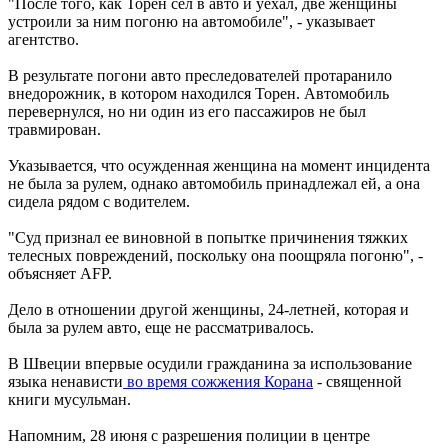
"После того, как Торен сел в авто и уехал, две женщины
устроили за ним погоню на автомобиле", - указывает
агентство.
В результате погони авто преследователей протаранило
внедорожник, в котором находился Торен. Автомобиль
перевернулся, но ни один из его пассажиров не был
травмирован.
Указывается, что осужденная женщина на момент инцидента
не была за рулем, однако автомобиль принадлежал ей, а она
сидела рядом с водителем.
"Суд признал ее виновной в попытке причинения тяжких
телесных повреждений, поскольку она поощряла погоню", -
объясняет AFP.
Дело в отношении другой женщины, 24-летней, которая и
была за рулем авто, еще не рассматривалось.
В Швеции впервые осудили гражданина за использование
языка ненависти
во время сожжения Корана
- священной
книги мусульман.
Напомним, 28 июня с разрешения полиции в центре