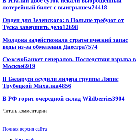
В Италии двое суток искали выброшенный
лотерейный билет с выигрышем
24418
Орден для Зеленского: в Польше требуют от
Туска завершить дело
12698
Молдова задействовала стратегический запас
воды из-за обмеления Днестра
7574
Сюжет
Банкет генералов. Последствия взрыва в
Москве
6919
В Беларуси осудили лидера группы Ляпис
Трубецкой Михалка
4856
В РФ горит очередной склад Wildberries
3904
Читать комментарии
Полная версия сайта
Facebook