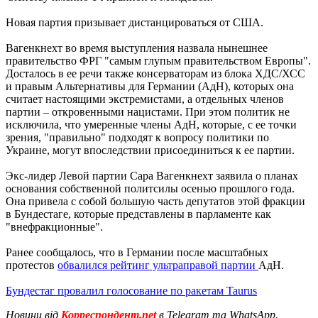
Новая партия призывает дистанцироваться от США.
Вагенкнехт во время выступления назвала нынешнее
правительство ФРГ "самым глупым правительством Европы".
Досталось в ее речи также консерваторам из блока ХДС/ХСС
и правым Альтернативы для Германии (АдН), которых она
считает настоящими экстремистами, а отдельных членов
партии – откровенными нацистами. При этом политик не
исключила, что умеренные члены АдН, которые, с ее точки
зрения, "правильно" подходят к вопросу политики по
Украине, могут впоследствии присоединиться к ее партии.
Экс-лидер Левой партии Сара Вагенкнехт заявила о планах
основания собственной политсилы осенью прошлого года.
Она привела с собой большую часть депутатов этой фракции
в Бундестаге, которые представлены в парламенте как
"внефракционные".
Ранее сообщалось, что в Германии после масштабных
протестов
обвалился рейтинг ультраправой партии
АдН.
Бундестаг провалил голосование по ракетам Taurus
Новини від
Корреспондент.net
в Telegram та WhatsApp.