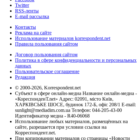
Twitter
RSS-ленты
E-mail рассылка
Контакты
Реклама на сайте
Использование материалов korrespondent.net
Правила пользования сайтом
Договор пользования сайтом
Политика в сфере конфиденциальности и персональных
данных
Пользовательское соглашение
Редакция
© 2000-2026, Korrespondent.net
Субъект в сфере онлайн-медиа Название онлайн-медиа -
«КореспонденТ.net» Адрес: 02091, місто Київ,
ХАРКІВСЬКЕ ШОСЕ, будинок 172-Б, офіс 208/1 E-mail:
sunlight@mediadim.com.ua
Телефон: 044-205-43-00
Идентификатор медиа - R40-06068
Использование любых материалов, размещённых на
сайте, разрешается при условии ссылки на
Корреспондент.net.
При копировании материалов со страницы «Новости