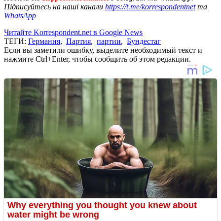
Підписуйтесь на наші канали
https://t.me/korrespondentnet
та
WhatsApp
Читайте Korrespondent.net в Google News
ТЕГИ:
Германия
,
Партия
,
партии
,
Бундестаг
Если вы заметили ошибку, выделите необходимый текст и
нажмите Ctrl+Enter, чтобы сообщить об этом редакции.