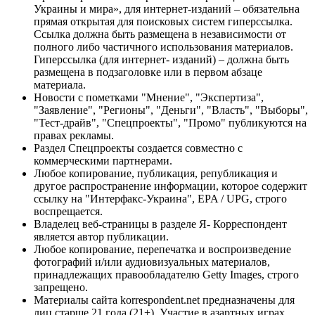
Украины и мира», для интернет-изданий – обязательна
прямая открытая для поисковых систем гиперссылка.
Ссылка должна быть размещена в независимости от
полного либо частичного использования материалов.
Гиперссылка (для интернет- изданий) – должна быть
размещена в подзаголовке или в первом абзаце
материала.
Новости с пометками "Мнение", "Экспертиза",
"Заявление", "Регионы", "Деньги", "Власть", "Выборы",
"Тест-драйв", "Спецпроекты", "Промо" публикуются на
правах рекламы.
Раздел Спецпроекты создается совместно с
коммерческими партнерами.
Любое копирование, публикация, републикация и
другое распространение информации, которое содержит
ссылку на "Интерфакс-Украина", EPA / UPG, строго
воспрещается.
Владелец веб-страницы в разделе Я- Корреспондент
является автор публикации.
Любое копирование, перепечатка и воспроизведение
фотографий и/или аудиовизуальных материалов,
принадлежащих правообладателю Getty Images, строго
запрещено.
Материалы сайта korrespondent.net предназначены для
лиц старше 21 года (21+). Участие в азартных играх