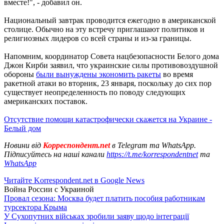
вместе!", - добавил он.
Национальный завтрак проводится ежегодно в американской
столице. Обычно на эту встречу приглашают политиков и
религиозных лидеров со всей страны и из-за границы.
Напомним, координатор Совета нацбезопасности Белого дома
Джон Кирби заявил, что украинские силы противовоздушной
обороны
были вынуждены экономить ракеты
во время
ракетной атаки во вторник, 23 января, поскольку до сих пор
существует неопределенность по поводу следующих
американских поставок.
Отсутствие помощи катастрофически скажется на Украине -
Белый дом
Новини від
Корреспондент.net
в Telegram та WhatsApp.
Підписуйтесь на наші канали
https://t.me/korrespondentnet
та
WhatsApp
Читайте Korrespondent.net в Google News
Война России с Украиной
Провал сезона: Москва будет платить пособия работникам
турсектора Крыма
У Сухопутних військах зробили заяву щодо інтеграції