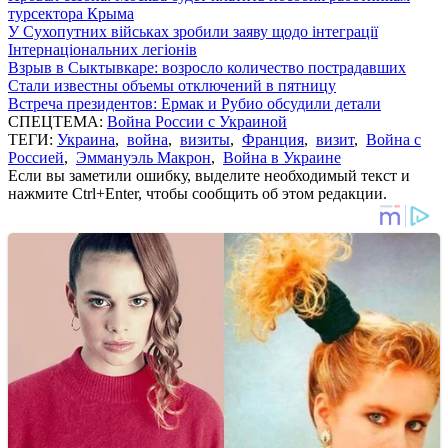
турсектора Крыма
У Сухопутних військах зробили заяву щодо інтеграції
Інтернаціональних легіонів
Взрыв в Сыктывкаре: возросло количество пострадавших
Стали известны объемы отключений в пятницу
Встреча президентов: Ермак и Рубио обсудили детали
СПЕЦТЕМА:
Война России с Украиной
ТЕГИ:
Украина
,
война
,
визиты
,
Франция
,
визит
,
Война с
Россией
,
Эммануэль Макрон
,
Война в Украине
Если вы заметили ошибку, выделите необходимый текст и
нажмите Ctrl+Enter, чтобы сообщить об этом редакции.