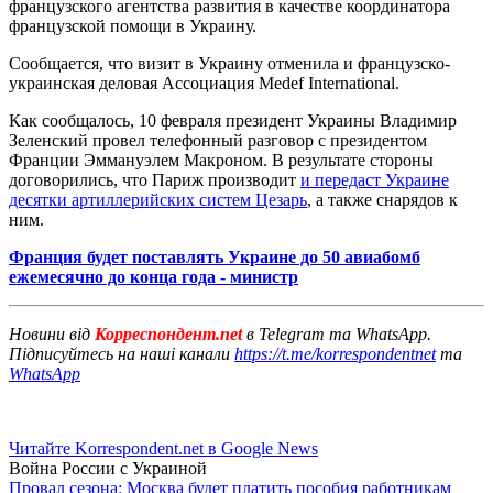
французского агентства развития в качестве координатора
французской помощи в Украину.
Сообщается, что визит в Украину отменила и французско-
украинская деловая Ассоциация Medef International.
Как сообщалось, 10 февраля президент Украины Владимир
Зеленский провел телефонный разговор с президентом
Франции Эммануэлем Макроном. В результате стороны
договорились, что Париж производит
и передаст Украине
десятки артиллерийских систем Цезарь
, а также снарядов к
ним.
Франция будет поставлять Украине до 50 авиабомб
ежемесячно до конца года - министр
Новини від
Корреспондент.net
в Telegram та WhatsApp.
Підписуйтесь на наші канали
https://t.me/korrespondentnet
та
WhatsApp
Читайте Korrespondent.net в Google News
Война России с Украиной
Провал сезона: Москва будет платить пособия работникам