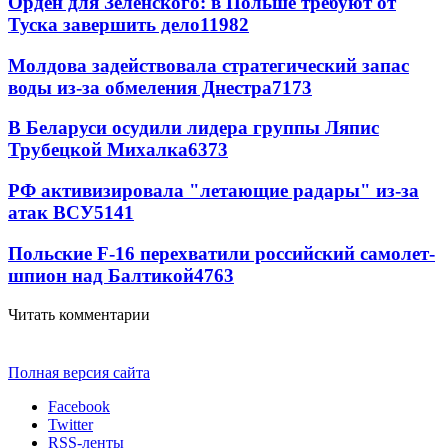
Орден для Зеленского: в Польше требуют от
Туска завершить дело
11982
Молдова задействовала стратегический запас
воды из-за обмеления Днестра
7173
В Беларуси осудили лидера группы Ляпис
Трубецкой Михалка
6373
РФ активизировала "летающие радары" из-за
атак ВСУ
5141
Польские F-16 перехватили российский самолет-
шпион над Балтикой
4763
Читать комментарии
Полная версия сайта
Facebook
Twitter
RSS-ленты