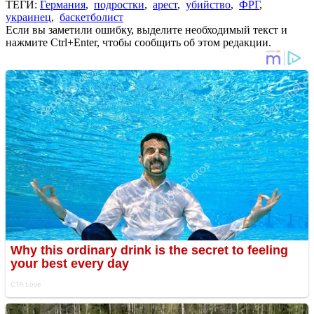
ТЕГИ:
Германия
,
подростки
,
арест
,
убийство
,
ФРГ
,
украинец
,
баскетболист
Если вы заметили ошибку, выделите необходимый текст и
нажмите Ctrl+Enter, чтобы сообщить об этом редакции.