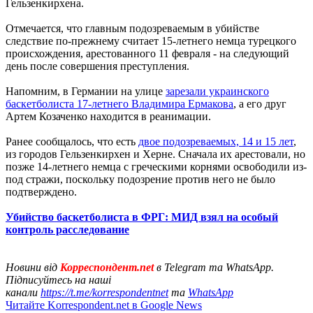
Гельзенкирхена.
Отмечается, что главным подозреваемым в убийстве
следствие по-прежнему считает 15-летнего немца турецкого
происхождения, арестованного 11 февраля - на следующий
день после совершения преступления.
Напомним, в Германии на улице
зарезали украинского
баскетболиста 17-летнего Владимира Ермакова
, а его друг
Артем Козаченко находится в реанимации.
Ранее сообщалось, что есть
двое подозреваемых, 14 и 15 лет
,
из городов Гельзенкирхен и Херне. Сначала их арестовали, но
позже 14-летнего немца с греческими корнями освободили из-
под стражи, поскольку подозрение против него не было
подтверждено.
Убийство баскетболиста в ФРГ: МИД взял на особый
контроль расследование
Новини від
Корреспондент.net
в Telegram та WhatsApp.
Підписуйтесь на наші
канали
https://t.me/korrespondentnet
та
WhatsApp
Читайте Korrespondent.net в Google News