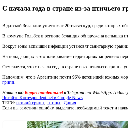
С начала года в стране из-за птичьего
В датской Зеландии уничтожат 20 тысяч кур, среди которых о
В коммуне Гольбек в регионе Зеландия обнаружена вспышка пт
Вокруг зоны вспышки инфекции установят санитарную границу 
На попадающих в это зонирование территориях запрещено пере
Отмечается, что с начала года в стране из-за птичьего гриппа
Напомним, что в Аргентине почти 96% детенышей южных мор
грипп
.
Новини від
Корреспондент.net
в Telegram та WhatsApp. Підпис
Читайте Korrespondent.net в Google News
ТЕГИ:
птичий грипп
,
птицы
,
Дания
Если вы заметили ошибку, выделите необходимый текст и нажми