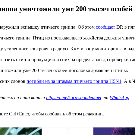
 гриппа уничтожили уже 200 тысяч особе
бнаружили вспышку птичьего гриппа. Об этом
сообщает
DR в пят
ичьего гриппа. Птиц из пострадавшего хозяйства должны уничт
усиленного контроля в радиусе 3 км и зону мониторинга в ради
возить птиц и продукцию из них за пределы зон до проверки с
 уничтожили уже 200 тысяч особей поголовья домашней птицы.
ских слонов
погибли из-за штамма птичьего гриппа H5N1
. А в
уйтесь на наші канали
https://t.me/korrespondentnet
та
WhatsApp
те Ctrl+Enter, чтобы сообщить об этом редакции.