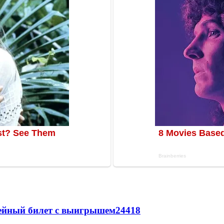
рейный билет с выигрышем
24418