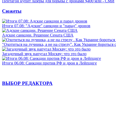
Пентагон купит лазеры для борьбы с дронами $400 млн - СМИ
Сюжеты
Итоги 07.08: "Адские" санкции и "парад" дронов
Адские санкции. Решение Сената США
"Охотиться на лучника, а не на стрелу". Как Украине бороться 
Загадочный звук напугал Москву: что это было
Итоги 06.08: Санкции против РФ и дрон в Лейпциге
ВЫБОР РЕДАКТОРА