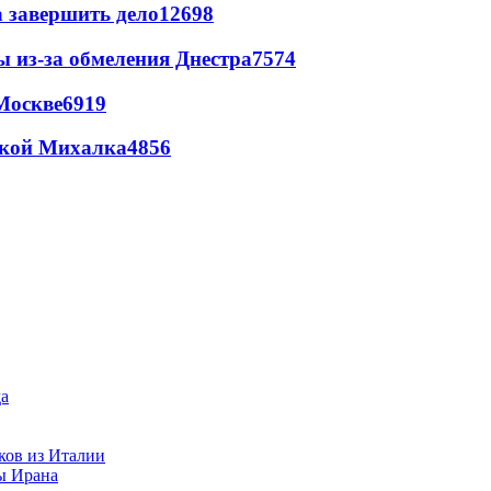
а завершить дело
12698
ы из-за обмеления Днестра
7574
Москве
6919
цкой Михалка
4856
ков из Италии
ы Ирана