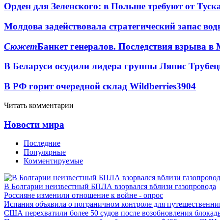
Орден для Зеленского: в Польше требуют от Туск
Молдова задействовала стратегический запас вод
Сюжет
Банкет генералов. Последствия взрыва в 
В Беларуси осудили лидера группы Ляпис Трубе
В РФ горит очередной склад Wildberries
3904
Читать комментарии
Новости мира
Последние
Популярные
Комментируемые
В Болгарии неизвестный БПЛА взорвался вблизи газопровода
Россияне изменили отношение к войне - опрос
Испания объявила о пограничном контроле для путешественни
США перехватили более 50 судов после возобновления блокад