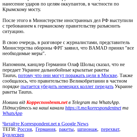
нанесение ударов по целям оккупантов, в частности по
Крымскому мосту.
После этого в Министерстве иностранных дел РФ выступили
с требованием к германскому правительству разъяснить
ситуацию.
В свою очередь, в разговоре с журналистами, представитель
Министерства обороны ФРГ заявил, что BAMAD принял "все
необходимые меры".
Напомним, канцлер Германии Олаф Шольц сказал, что не
передает Украине дальнобойные крылатые ракеты
Taurus,
потому что они могут поражать цели в Москве
. Также
сообщалось, что правительство Великобритании в частном
порядке
пытается убедить немецких коллег передать
Украине
ракеты Taurus.
Новини від
Корреспондент.net
в Telegram та WhatsApp.
Підписуйтесь на наші канали
https://t.me/korrespondentnet
та
WhatsApp
Читайте Korrespondent.net в Google News
ТЕГИ:
Россия
,
Германия
,
ракеты
,
шпионаж
,
перехват
,
Бундесвер