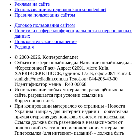
Реклама на сайте
Использование материалов korrespondent.net
Правила пользования сайтом
Договор пользования сайтом
Политика в сфере конфиденциальности и персональных
данных
Пользовательское соглашение
Редакция
© 2000-2026, Korrespondent.net
Субъект в сфере онлайн-медиа Название онлайн-медиа -
«КореспонденТ.net» Адрес: 02091, місто Київ,
ХАРКІВСЬКЕ ШОСЕ, будинок 172-Б, офіс 208/1 E-mail:
sunlight@mediadim.com.ua
Телефон: 044-205-43-00
Идентификатор медиа - R40-06068
Использование любых материалов, размещённых на
сайте, разрешается при условии ссылки на
Корреспондент.net.
При копировании материалов со страницы «Новости
Украины и мира», для интернет-изданий – обязательна
прямая открытая для поисковых систем гиперссылка.
Ссылка должна быть размещена в независимости от
полного либо частичного использования материалов.
Гиперссылка (для интернет- изданий) – должна быть