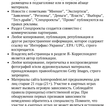
размещена в подзаголовке или в первом абзаце
материала.
Новости с пометками "Мнение", "Экспертиза",
"Заявление", "Регионы", "Деньги", "Власть", "Выборы",
"Тест-драйв", "Спецпроекты", "Промо" публикуются на
правах рекламы.
Раздел Спецпроекты создается совместно с
коммерческими партнерами.
Любое копирование, публикация, републикация и
другое распространение информации, которое содержит
ссылку на "Интерфакс-Украина", EPA / UPG, строго
воспрещается.
Владелец веб-страницы в разделе Я- Корреспондент
является автор публикации.
Любое копирование, перепечатка и воспроизведение
фотографий и/или аудиовизуальных материалов,
принадлежащих правообладателю Getty Images, строго
запрещено.
Материалы сайта korrespondent.net предназначены для
лиц старше 21 года (21+). Участие в азартных играх
может вызвать игровую зависимость. Соблюдайте
правила (принципы) ответственной игры. При
обнаружении первых признаков зависимости
немедленно обратитесь к специалисту. Помните, что
участие в азартных играх не может являться источником